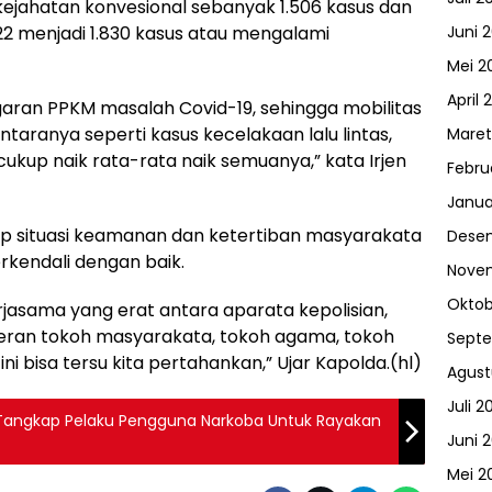
n kejahatan konvesional sebanyak 1.506 kasus dan
2 menjadi 1.830 kasus atau mengalami
Juni 
Mei 2
April 
nggaran PPKM masalah Covid-19, sehingga mobilitas
ntaranya seperti kasus kecelakaan lalu lintas,
Maret
ukup naik rata-rata naik semuanya,” kata Irjen
Febru
Janua
ap situasi keamanan dan ketertiban masyarakata
Dese
terkendali dengan baik.
Nove
Oktob
jasama yang erat antara aparata kepolisian,
eran tokoh masyarakata, tokoh agama, tokoh
Sept
ni bisa tersu kita pertahankan,” Ujar Kapolda.(hl)
Agust
Juli 2
 Tangkap Pelaku Pengguna Narkoba Untuk Rayakan
Juni 
Mei 2