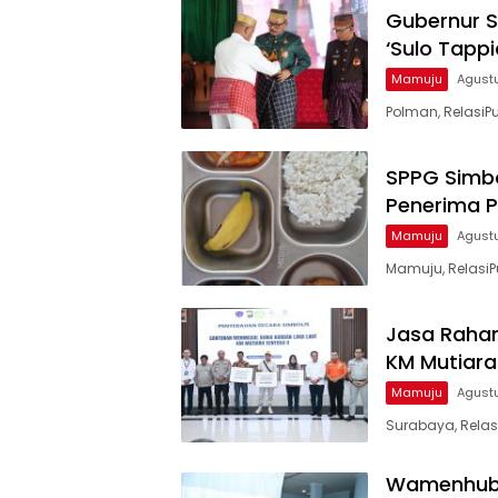
Gubernur S
‘Sulo Tapp
Mamuju
Agust
Polman, RelasiPu
SPPG Simbo
Penerima P
Mamuju
Agustu
Mamuju, RelasiP
Jasa Rahar
KM Mutiara
Mamuju
Agustu
Surabaya, Relas
Wamenhub d