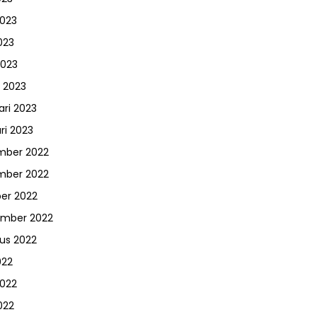
2023
023
2023
 2023
ari 2023
ri 2023
mber 2022
mber 2022
er 2022
ember 2022
us 2022
022
2022
022