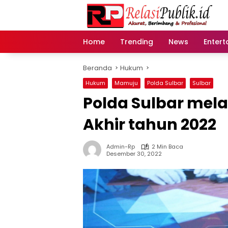
Langsung
ke
konten
Home
Trending
News
Entert
Beranda
Hukum
Hukum
Mamuju
Polda Sulbar
Sulbar
Polda Sulbar mela
Akhir tahun 2022
Admin-Rp
2 Min Baca
Desember 30, 2022