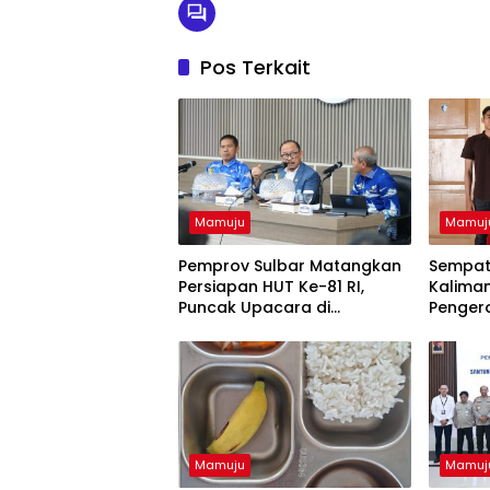
Pos Terkait
Mamuju
Mamuj
Pemprov Sulbar Matangkan
Sempat
Persiapan HUT Ke-81 RI,
Kalima
Puncak Upacara di
Penger
Lapangan Ahmad Kirang
Akhirny
Serahka
Mamuju
Mamuj