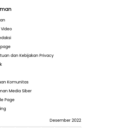
aman
uan
a Video
edaksi
page
tuan dan Kebijakan Privacy
k
uan Komunitas
an Media Siber
le Page
ing
Desember 2022