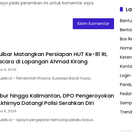
saya pada peramban ini untuk komentar saya
L
Bant
Berit
Box R
Home
lbar Matangkan Persiapan HUT Ke-81 RI,
Keten
acara di Lapangan Ahmad Kirang
Konta
us 6, 2026
Login
blik.id – Pemerintah Provinsi Sulawesi Barat mulai…
Pand
Pedom
bur hingga Kalimantan, DPO Pengeroyokan
hirnya Datangi Polisi Serahkan Diri
Samp
us 6, 2026
Trend
ublik.id – Upaya pengejaran terhadap pelaku kasus…