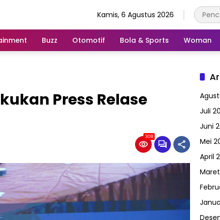
Kamis, 6 Agustus 2026
ainment
Buzz
Otomotif
Bola & Sports
Woman
Ar
kukan Press Relase
Agust
Juli 2
Juni 
308
Mei 2
April 
Maret
Febru
Janua
Dese