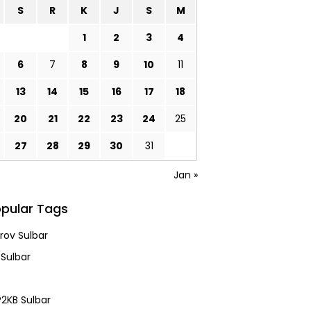
S
R
K
J
S
M
1
2
3
4
6
7
8
9
10
11
13
14
15
16
17
18
20
21
22
23
24
25
27
28
29
30
31
Jan »
pular Tags
ov Sulbar
 Sulbar
2KB Sulbar