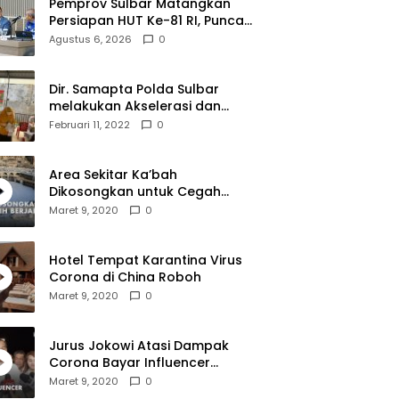
Pemprov Sulbar Matangkan
Persiapan HUT Ke-81 RI, Puncak
Upacara di Lapangan Ahmad
Agustus 6, 2026
0
Kirang
Dir. Samapta Polda Sulbar
melakukan Akselerasi dan
Pendampingan Vaksinasi di
Februari 11, 2022
0
SDN 001 Polewali
Area Sekitar Ka’bah
Dikosongkan untuk Cegah
Corona
Maret 9, 2020
0
Hotel Tempat Karantina Virus
Corona di China Roboh
Maret 9, 2020
0
Jurus Jokowi Atasi Dampak
Corona Bayar Influencer
Hingga Diskon Pesawat
Maret 9, 2020
0