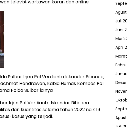
wan televisi, wartawan koran dan online
Sept
Agust
Juli 2
Juni 
Mei 2
April 
Maret
Febru
Janua
da Sulbar Irjen Pol Verdianto Iskandar Biticaca,
Dese
 Rachmat Hendrawan, Kabid Humas Kombes Pol
ma Polda Sulbar lainya.
Nove
Oktob
r Irjen Pol Verdianto Iskandar Biticaca
Sept
itas dan kuantitas selama tahun 2022 naik 19
sus-kasus yang terjadi.
Agust
Juli 2