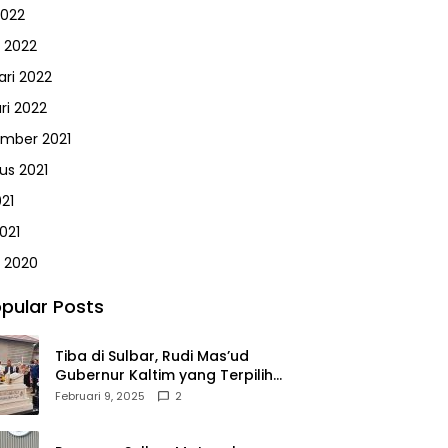
2022
 2022
ari 2022
ri 2022
mber 2021
us 2021
021
021
 2020
pular Posts
Tiba di Sulbar, Rudi Mas’ud
Gubernur Kaltim yang Terpilih
Disambut Meriah Ratusan
Februari 9, 2025
2
Masyarakat