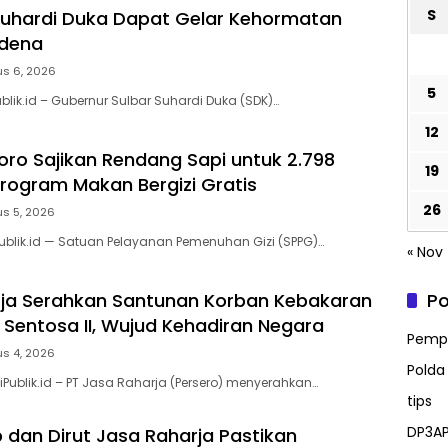
S
uhardi Duka Dapat Gelar Kehormatan
idena
us 6, 2026
5
blik.id – Gubernur Sulbar Suhardi Duka (SDK)…
12
ro Sajikan Rendang Sapi untuk 2.798
19
rogram Makan Bergizi Gratis
26
s 5, 2026
ublik.id — Satuan Pelayanan Pemenuhan Gizi (SPPG)…
« Nov
Po
ja Serahkan Santunan Korban Kebakaran
 Sentosa II, Wujud Kehadiran Negara
Pempr
s 4, 2026
Polda
iPublik.id – PT Jasa Raharja (Persero) menyerahkan…
tips
DP3AP
an Dirut Jasa Raharja Pastikan