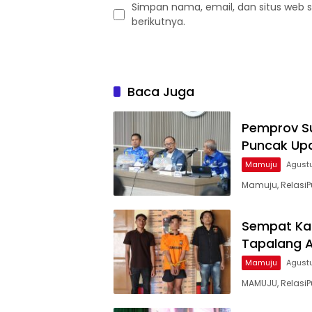
Simpan nama, email, dan situs web 
berikutnya.
Baca Juga
Pemprov Su
Puncak Up
Mamuju
Agust
Mamuju, RelasiPu
Sempat Ka
Tapalang Ak
Mamuju
Agust
MAMUJU, RelasiP