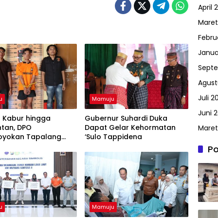
April 
Maret
Febru
Janua
Septe
Agust
Juli 2
u
Mamuju
Juni 2
 Kabur hingga
Gubernur Suhardi Duka
ntan, DPO
Dapat Gelar Kehormatan
Maret
oyokan Tapalang
‘Sulo Tappidena
a Datangi Polisi
Po
n Diri
u
Mamuju