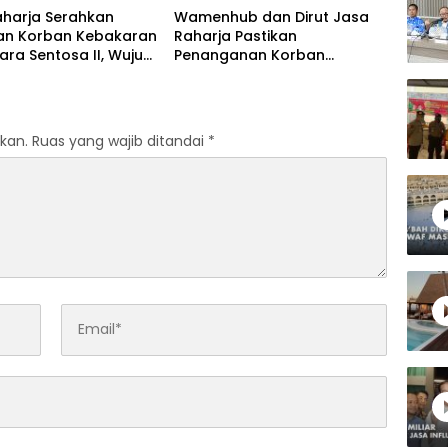
aharja Serahkan
Wamenhub dan Dirut Jasa
an Korban Kebakaran
Raharja Pastikan
ara Sentosa II, Wujud
Penanganan Korban
ran Negara
Kebakaran KM Mutiara
Sentosa II Berjalan Optimal
kan.
Ruas yang wajib ditandai
*