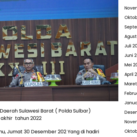
Nove
Oktob
Sept
Agust
Juli 2
Juni 
Mei 2
April 
Maret
Febru
Janua
 Daerah Sulawesi Barat ( Polda Sulbar)
Dese
 akhir tahun 2022
Nove
nu, Jumat 30 Desember 202 Yang di hadiri
Oktob