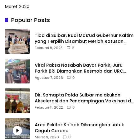
Maret 2020
Popular Posts
Tiba di Sulbar, Rudi Mas’ud Gubernur Kaltim
yang Terpilih Disambut Meriah Ratusan
Masyarakat
Februari 9, 2025
2
Viral Paksa Nasabah Bayar Parkir, Juru
Parkir BRI Diamankan Resmob dan URC
Polresta Mamuju
Agustus 7, 2026
0
Dir. Samapta Polda Sulbar melakukan
Akselerasi dan Pendampingan Vaksinasi di
SDN 001 Polewali
Februari 11, 2022
0
Area Sekitar Ka’bah Dikosongkan untuk
Cegah Corona
Maret 9, 2020
0