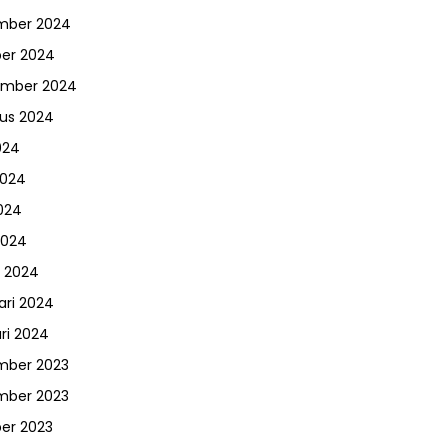
mber 2024
er 2024
ember 2024
us 2024
024
2024
024
2024
 2024
ari 2024
ri 2024
mber 2023
mber 2023
er 2023