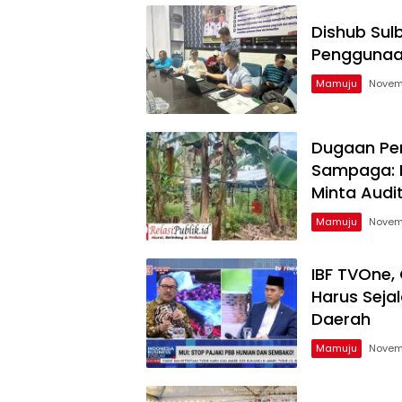
Dishub Sul
Penggunaan
Mamuju
Novem
Dugaan Pe
Sampaga: 
Minta Audi
Mamuju
Novem
IBF TVOne,
Harus Seja
Daerah
Mamuju
Novem