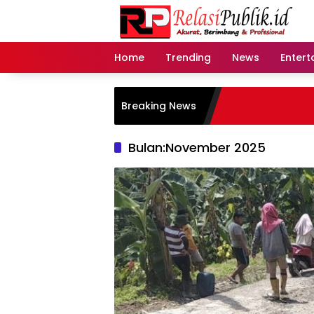
Langsung
ke
konten
Home
Trending
News
Entert
Breaking News
Bulan:
November 2025