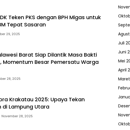
Nove
Oktob
DK Teken PKS dengan BPH Migas untuk
BM Tepat Sasaran
Sept
Agust
er 29, 2025
Juli 2
Juni 
lawesi Barat Siap Dilantik Masa Bakti
Mei 2
, Momentum Besar Pemersatu Warga
April 
Maret
ber 28, 2025
Febru
Janua
bra Krakatau 2025: Upaya Tekan
 di Lampung Utara
Dese
Nove
November 28, 2025
Oktob