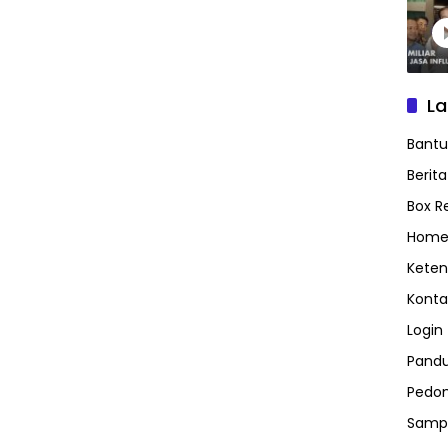
L
Bant
Berit
Box R
Home
Keten
Konta
Login
Pand
Pedom
Samp