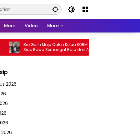
Mom
Video
More
ro Galih Maju Calon Ketua KORMI Sulbar,
Pemprov Sulbar Matan
iap Bawa Semangat Baru dan Angkat
HUT Ke-81 RI, Puncak 
lahraga Tradisional
Lapangan Ahmad Kir
sip
us 2026
026
2026
026
2026
 2026