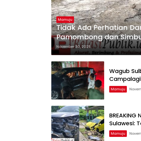
Mamuju
Tidak Ada Perhatian Da
Pamombong dan Simbuan
Berlubang
November 30, 2025
Wagub Sulba
Campalagia
Mamuju
Novem
BREAKING N
Sulawesi: T
Mamuju
Novem