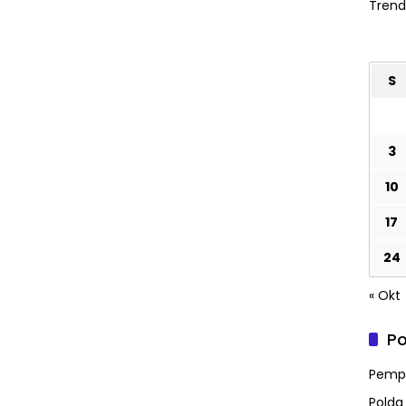
Trend
S
3
10
17
24
« Okt
Po
Pempr
Polda