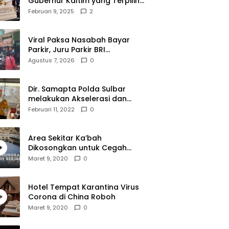
Gubernur Kaltim yang Terpilih
Disambut Meriah Ratusan
Februari 9, 2025
2
Masyarakat
Viral Paksa Nasabah Bayar
Parkir, Juru Parkir BRI
Diamankan Resmob dan URC
Agustus 7, 2026
0
Polresta Mamuju
Dir. Samapta Polda Sulbar
melakukan Akselerasi dan
Pendampingan Vaksinasi di
Februari 11, 2022
0
SDN 001 Polewali
Area Sekitar Ka’bah
Dikosongkan untuk Cegah
Corona
Maret 9, 2020
0
Hotel Tempat Karantina Virus
Corona di China Roboh
Maret 9, 2020
0