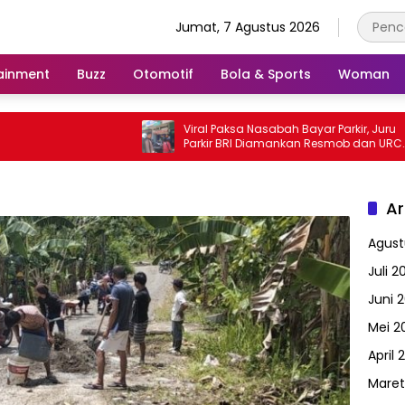
Jumat, 7 Agustus 2026
ainment
Buzz
Otomotif
Bola & Sports
Woman
Viral Paksa Nasabah Bayar Parkir, Juru
B
Parkir BRI Diamankan Resmob dan URC
S
Polresta Mamuju
O
Ar
Agust
Juli 2
Juni 
Mei 2
April 
Maret