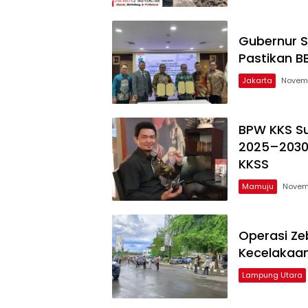
Gubernur S
Pastikan B
Jakarta
Novemb
BPW KKS Su
2025–2030
KKSS
Mamuju
Novem
Operasi Ze
Kecelakaan
Lampung Utara