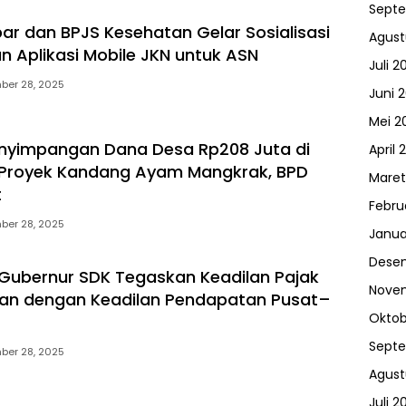
Sept
bar dan BPJS Kesehatan Gelar Sosialisasi
Agust
 Aplikasi Mobile JKN untuk ASN
Juli 2
ber 28, 2025
Juni 
Mei 2
nyimpangan Dana Desa Rp208 Juta di
April 
Proyek Kandang Ayam Mangkrak, BPD
Maret
t
Febru
ber 28, 2025
Janua
Dese
 Gubernur SDK Tegaskan Keadilan Pajak
Nove
lan dengan Keadilan Pendapatan Pusat–
Oktob
Sept
ber 28, 2025
Agust
Juli 2