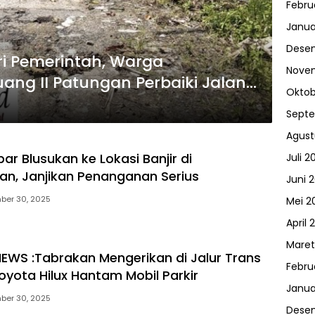
Febru
Janua
Dese
ri Pemerintah, Warga
Nove
g II Patungan Perbaiki Jalan
Oktob
Sept
Agust
r Blusukan ke Lokasi Banjir di
Juli 2
n, Janjikan Penanganan Serius
Juni 
ber 30, 2025
Mei 2
April 
Maret
EWS :Tabrakan Mengerikan di Jalur Trans
Febru
oyota Hilux Hantam Mobil Parkir
Janua
ber 30, 2025
Dese