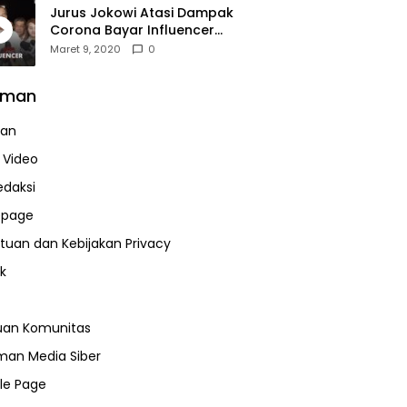
Jurus Jokowi Atasi Dampak
Corona Bayar Influencer
Hingga Diskon Pesawat
Maret 9, 2020
0
aman
uan
a Video
edaksi
page
tuan dan Kebijakan Privacy
k
uan Komunitas
an Media Siber
le Page