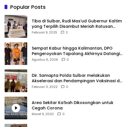
Popular Posts
Tiba di Sulbar, Rudi Mas’ud Gubernur Kaltim
yang Terpilih Disambut Meriah Ratusan
Masyarakat
Februari 9, 2025
2
Sempat Kabur hingga Kalimantan, DPO
Pengeroyokan Tapalang Akhirnya Datangi
Polisi Serahkan Diri
Agustus 6, 2026
0
Dir. Samapta Polda Sulbar melakukan
Akselerasi dan Pendampingan Vaksinasi di
SDN 001 Polewali
Februari 11, 2022
0
Area Sekitar Ka’bah Dikosongkan untuk
Cegah Corona
Maret 9, 2020
0