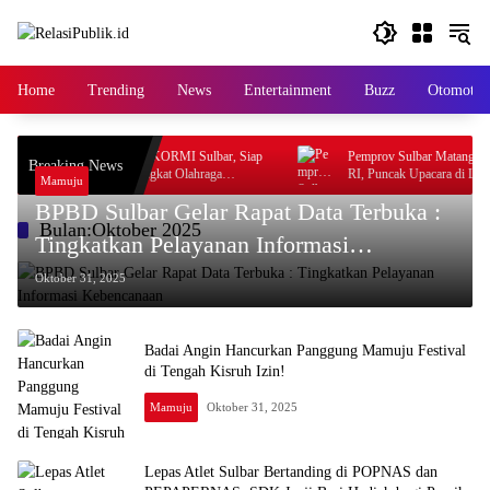
Langsung
ke
konten
Home
Trending
News
Entertainment
Buzz
Otomotif
 Maju Calon Ketua KORMI Sulbar, Siap
Pemprov Sulbar Matangkan Persiap
Breaking News
ngat Baru dan Angkat Olahraga
RI, Puncak Upacara di Lapangan Ah
Mamuju
l
BPBD Sulbar Gelar Rapat Data Terbuka :
Bulan:
Oktober 2025
Tingkatkan Pelayanan Informasi
Kebencanaan
Oktober 31, 2025
Badai Angin Hancurkan Panggung Mamuju Festival
di Tengah Kisruh Izin!
Mamuju
Oktober 31, 2025
Lepas Atlet Sulbar Bertanding di POPNAS dan