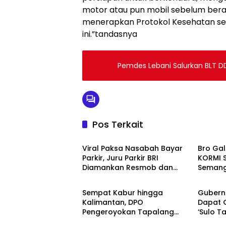
motor atau pun mobil sebelum ber
menerapkan Protokol Kesehatan s
ini.”tandasnya
Pemdes Lebani Salurkan BLT D
Pos Terkait
Mamuju
Mamuj
Viral Paksa Nasabah Bayar
Bro Gal
Parkir, Juru Parkir BRI
KORMI S
Diamankan Resmob dan
Semang
Mamuju
Mamuj
URC Polresta Mamuju
Olahrag
Sempat Kabur hingga
Gubern
Kalimantan, DPO
Dapat 
Pengeroyokan Tapalang
‘Sulo T
Akhirnya Datangi Polisi