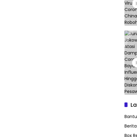
L
Bant
Berit
Box R