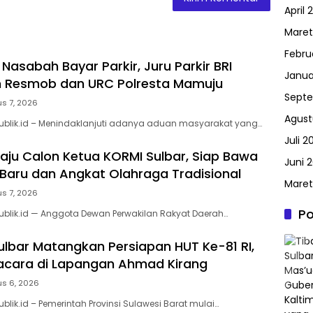
April 
Maret
Febru
 Nasabah Bayar Parkir, Juru Parkir BRI
Janua
 Resmob dan URC Polresta Mamuju
Septe
s 7, 2026
Agust
ublik.id – Menindaklanjuti adanya aduan masyarakat yang…
Juli 2
Maju Calon Ketua KORMI Sulbar, Siap Bawa
Juni 2
aru dan Angkat Olahraga Tradisional
Maret
s 7, 2026
Po
ublik.id — Anggota Dewan Perwakilan Rakyat Daerah…
lbar Matangkan Persiapan HUT Ke-81 RI,
acara di Lapangan Ahmad Kirang
us 6, 2026
blik.id – Pemerintah Provinsi Sulawesi Barat mulai…