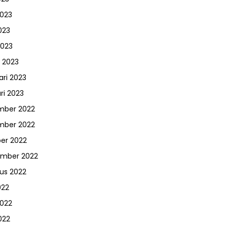
2023
023
2023
 2023
ari 2023
ri 2023
mber 2022
mber 2022
er 2022
ember 2022
us 2022
022
2022
022