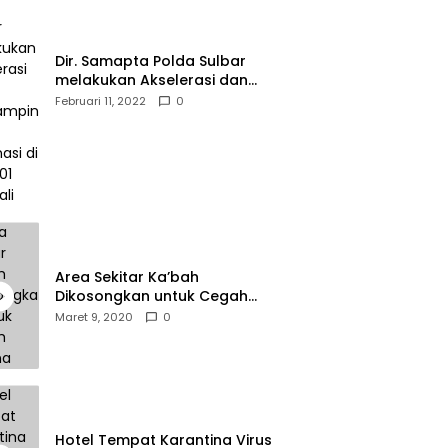
Dir. Samapta Polda Sulbar
melakukan Akselerasi dan
Pendampingan Vaksinasi di
Februari 11, 2022
0
SDN 001 Polewali
Area Sekitar Ka’bah
Dikosongkan untuk Cegah
Corona
Maret 9, 2020
0
Hotel Tempat Karantina Virus