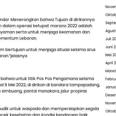
Nove
Oktob
ndar Menerangkan bahwa Tujuan di dirikannya
Sept
 dalam operasi ketupat marano 2022 adalah
Agust
nyaman serta untuk menjaga keamanan dan
omentum Lebaran.
Juli 2
Juni 
m bertujuan untuk menjaga situasi selama arus
Mei 2
aran.”jelasnya
April 
Maret
n bahwa untuk titik Pos Pos Pengamana selama
Febru
al 9 Mei 2022, di dirikan di bandara tampapadang,
Janua
 simbuang, pantai manakara, jalur propinsi
Dese
Nove
udik untuk waspada dan mempersiapkan segala
Oktob
cek kesehatan dan kondisi kendaraan baik