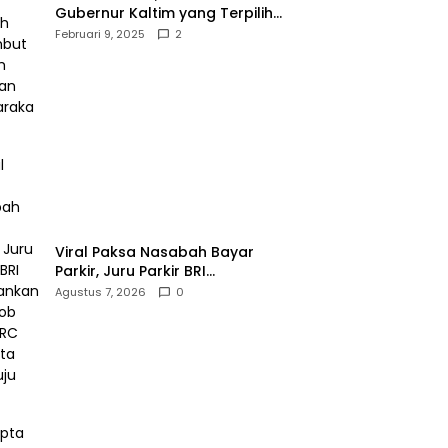
Gubernur Kaltim yang Terpilih
Disambut Meriah Ratusan
Februari 9, 2025
2
Masyarakat
Viral Paksa Nasabah Bayar
Parkir, Juru Parkir BRI
Diamankan Resmob dan URC
Agustus 7, 2026
0
Polresta Mamuju