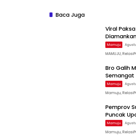
Baca Juga
Viral Paksa
Diamankan
Mamuju
Agustu
MAMUJU, RelasiP
Bro Galih 
Semangat B
Mamuju
Agustu
Mamuju, RelasiP
Pemprov Su
Puncak Up
Mamuju
Agust
Mamuju, RelasiPu