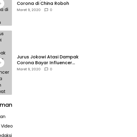
Corona di China Roboh
Maret 9, 2020
0
Jurus Jokowi Atasi Dampak
Corona Bayar Influencer
Hingga Diskon Pesawat
Maret 9, 2020
0
aman
uan
a Video
edaksi