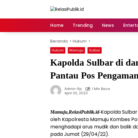
Langsung
ke
konten
Home
Trending
News
Entert
Beranda
Hukum
Hukum
Mamuju
Sulbar
Kapolda Sulbar di d
Pantau Pos Pengaman
Admin-Rp
1 Min Baca
April 30, 2022
Kapolda Sulbar 
Mamuju,RelasiPublik.id-
oleh Kapolresta Mamuju Kombes Po
menghadapi arus mudik dan balik dala
pada Jumat (29/04/22).