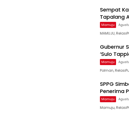
Sempat Ka
Tapalang Ak
Mamuju
Agust
MAMUJU, RelasiP
Gubernur S
‘Sulo Tapp
Mamuju
Agust
Polman, RelasiPu
SPPG Simbo
Penerima P
Mamuju
Agustu
Mamuju, RelasiP