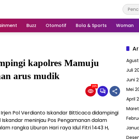
ainment
Buzz
Otomotif
Bola & Sports
Woman
Ar
Agust
ampingi kapolres Mamuju
Juli 2
an arus mudik
Juni 
285
Mei 2
April 
Maret
Irjen Pol Verdianto Iskandar Bitticaca didampingi
Febru
l Iskandar meninjau Pos Pengamanan dalam
m rangka Liburan Hari raya Idul Fitri 1443 H,
Janua
Dese