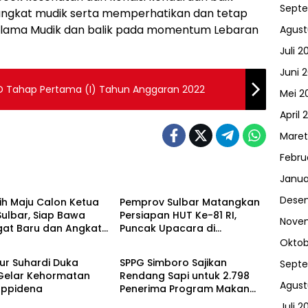
Sept
angkat mudik serta memperhatikan dan tetap
elama Mudik dan balik pada momentum Lebaran
Agust
Juli 2
Juni 
D Tahap Pertama (I) Tahun Anggaran 2022
Mei 2
April 
Maret
Febru
u
Mamuju
Janua
Dese
ih Maju Calon Ketua
Pemprov Sulbar Matangkan
ulbar, Siap Bawa
Persiapan HUT Ke-81 RI,
Nove
at Baru dan Angkat
Puncak Upacara di
u
Mamuju
a Tradisional
Lapangan Ahmad Kirang
Oktob
ur Suhardi Duka
SPPG Simboro Sajikan
Sept
Gelar Kehormatan
Rendang Sapi untuk 2.798
Agust
appidena
Penerima Program Makan
Bergizi Gratis
Juli 2