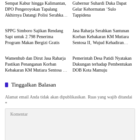
Sempat Kabur hingga Kalimantan,
Gubernur Suhardi Duka Dapat
DPO Pengeroyokan Tapalang
Gelar Kehormatan ‘Sulo
Akhirnya Datangi Polisi Serahkan
Tappidena
Mamuju
Mamuju
Diri
SPPG Simboro Sajikan Rendang
Jasa Raharja Serahkan Santunan
Sapi untuk 2.798 Penerima
Korban Kebakaran KM Mutiara
Program Makan Bergizi Gratis
Sentosa II, Wujud Kehadiran
Mamuju
Mamuju
Negara
Wamenhub dan Dirut Jasa Raharja
Pemerintah Desa Patidi Nyatakan
Pastikan Penanganan Korban
Dukungan terhadap Pembentukan
Kebakaran KM Mutiara Sentosa II
DOB Kota Mamuju
Berjalan Optimal
Tinggalkan Balasan
Alamat email Anda tidak akan dipublikasikan.
Ruas yang wajib ditandai
*