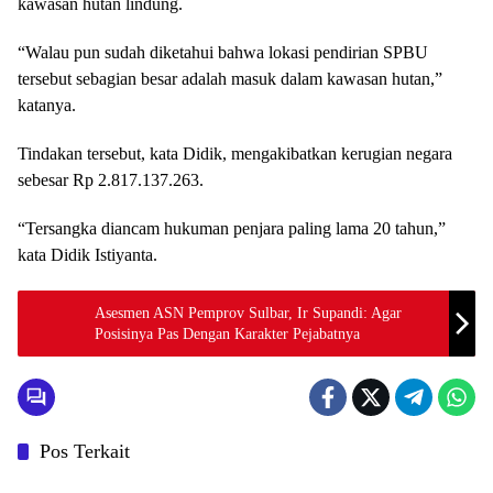
kawasan hutan lindung.
“Walau pun sudah diketahui bahwa lokasi pendirian SPBU
tersebut sebagian besar adalah masuk dalam kawasan hutan,”
katanya.
Tindakan tersebut, kata Didik, mengakibatkan kerugian negara
sebesar Rp 2.817.137.263.
“Tersangka diancam hukuman penjara paling lama 20 tahun,”
kata Didik Istiyanta.
Asesmen ASN Pemprov Sulbar, Ir Supandi: Agar
Posisinya Pas Dengan Karakter Pejabatnya
Pos Terkait
Mamuju
Mamuju