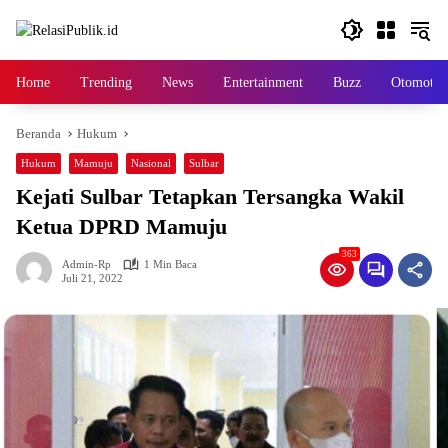
Langsung
ke
konten
Home
Trending
News
Entertainment
Buzz
Otomotif
Beranda
Hukum
Hukum
Mamuju
Nasional
Sulbar
Kejati Sulbar Tetapkan Tersangka Wakil
Ketua DPRD Mamuju
363
Admin-Rp
1 Min Baca
Juli 21, 2022