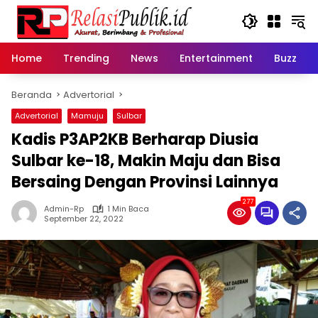
Langsung
ke
konten
Home
Trending
News
Entertainment
Buzz
Beranda
Advertorial
Advertorial
Mamuju
Sulbar
Kadis P3AP2KB Berharap Diusia
Sulbar ke-18, Makin Maju dan Bisa
Bersaing Dengan Provinsi Lainnya
277
Admin-Rp
1 Min Baca
September 22, 2022