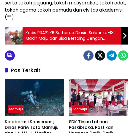
serta tokoh pejuang, tokoh masyarakat, tokoh adat,
tokoh agama tokoh pemuda dan civitas akademisi.
(**)
Kadis P3AP2KB Berharap Diusia Sulbar ke-18,
Makin Maju dan Bisa Bersaing Dengan
Provinsi Lainnya
Pos Terkait
Mamuju
Mamuju
Kolaborasi Konservasi,
SDK Tinjau Latihan
Dinas Pariwisata Mamuju
Paskibraka, Pastikan
dan UNIMAJU Monitor
Upacara Detik-Detik