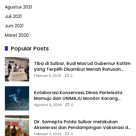
Agustus 2021
Juli 2021
Juni 2021
Maret 2020
Popular Posts
Tiba di Sulbar, Rudi Mas’ud Gubernur Kaltim
yang Terpilih Disambut Meriah Ratusan
Masyarakat
Februari 9, 2025
2
Kolaborasi Konservasi, Dinas Pariwisata
Mamuju dan UNIMAJU Monitor Karang
Karampuang
Agustus 9, 2026
0
Dir. Samapta Polda Sulbar melakukan
Akselerasi dan Pendampingan Vaksinasi di
SDN 001 Polewali
Februari 11, 2022
0