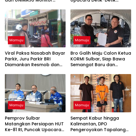
Karang Karampuang
Proklamasi Berjalan
Khidmat
Mamuju
Mamuju
Viral Paksa Nasabah Bayar
Bro Galih Maju Calon Ketua
Parkir, Juru Parkir BRI
KORMI Sulbar, Siap Bawa
Diamankan Resmob dan
Semangat Baru dan
URC Polresta Mamuju
Angkat Olahraga
Tradisional
Mamuju
Mamuju
Pemprov Sulbar
Sempat Kabur hingga
Matangkan Persiapan HUT
Kalimantan, DPO
Ke-81 RI, Puncak Upacara
Pengeroyokan Tapalang
di Lapangan Ahmad Kirang
Akhirnya Datangi Polisi