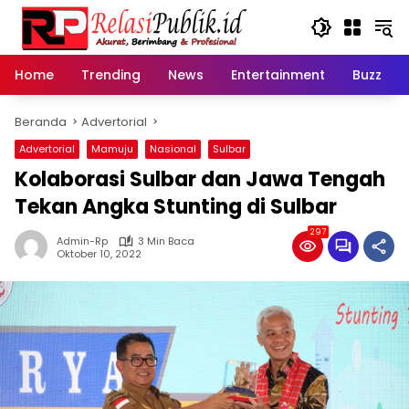
Langsung
ke
konten
Home
Trending
News
Entertainment
Buzz
Beranda
Advertorial
Advertorial
Mamuju
Nasional
Sulbar
Kolaborasi Sulbar dan Jawa Tengah
Tekan Angka Stunting di Sulbar
297
Admin-Rp
3 Min Baca
Oktober 10, 2022