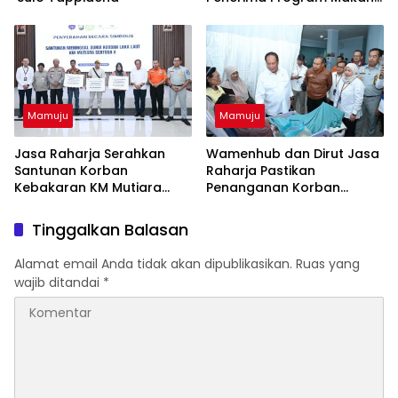
Bergizi Gratis
Mamuju
Mamuju
Jasa Raharja Serahkan
Wamenhub dan Dirut Jasa
Santunan Korban
Raharja Pastikan
Kebakaran KM Mutiara
Penanganan Korban
Sentosa II, Wujud
Kebakaran KM Mutiara
Kehadiran Negara
Sentosa II Berjalan Optimal
Tinggalkan Balasan
Alamat email Anda tidak akan dipublikasikan.
Ruas yang
wajib ditandai
*