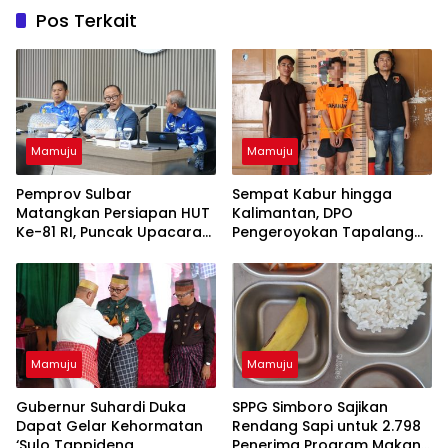
Pos Terkait
Mamuju
Mamuju
Pemprov Sulbar
Sempat Kabur hingga
Matangkan Persiapan HUT
Kalimantan, DPO
Ke-81 RI, Puncak Upacara
Pengeroyokan Tapalang
di Lapangan Ahmad Kirang
Akhirnya Datangi Polisi
Serahkan Diri
Mamuju
Mamuju
Gubernur Suhardi Duka
SPPG Simboro Sajikan
Dapat Gelar Kehormatan
Rendang Sapi untuk 2.798
‘Sulo Tappidena
Penerima Program Makan