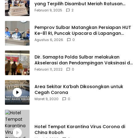
yang Terpilih Disambut Meriah Ratusan
Masyarakat
Februari 9, 2025
2
Pemprov Sulbar Matangkan Persiapan HUT
Ke-81 RI, Puncak Upacara di Lapangan
Ahmad Kirang
Agustus 6, 2026
0
Dir. Samapta Polda Sulbar melakukan
Akselerasi dan Pendampingan Vaksinasi di
SDN 001 Polewali
Februari 11, 2022
0
Area Sekitar Ka’bah Dikosongkan untuk
Cegah Corona
Maret 9, 2020
0
Hotel Tempat Karantina Virus Corona di
China Roboh