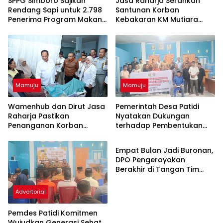
SPPG Simboro Sajikan
Jasa Raharja Serahkan
Rendang Sapi untuk 2.798
Santunan Korban
Penerima Program Makan
Kebakaran KM Mutiara
Bergizi Gratis
Sentosa II, Wujud
Kehadiran Negara
Mamuju
Mamuju
Wamenhub dan Dirut Jasa
Pemerintah Desa Patidi
Raharja Pastikan
Nyatakan Dukungan
Penanganan Korban
terhadap Pembentukan
Mamuju
Kebakaran KM Mutiara
DOB Kota Mamuju
Sentosa II Berjalan Optimal
Empat Bulan Jadi Buronan,
DPO Pengeroyokan
Berakhir di Tangan Tim
Resmob Polresta Mamuju
Advertorial
Pemdes Patidi Komitmen
Wujudkan Generasi Sehat