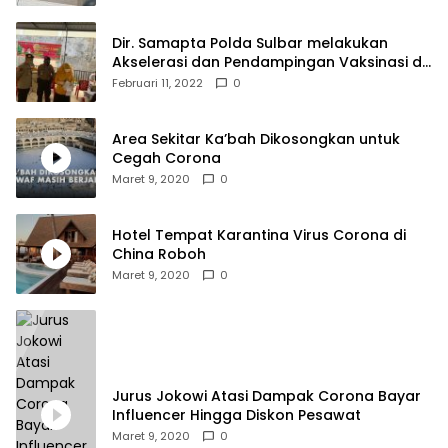
Dir. Samapta Polda Sulbar melakukan
Akselerasi dan Pendampingan Vaksinasi di
SDN 001 Polewali
Februari 11, 2022
0
Area Sekitar Ka’bah Dikosongkan untuk
Cegah Corona
Maret 9, 2020
0
Hotel Tempat Karantina Virus Corona di
China Roboh
Maret 9, 2020
0
Jurus Jokowi Atasi Dampak Corona Bayar
Influencer Hingga Diskon Pesawat
Maret 9, 2020
0