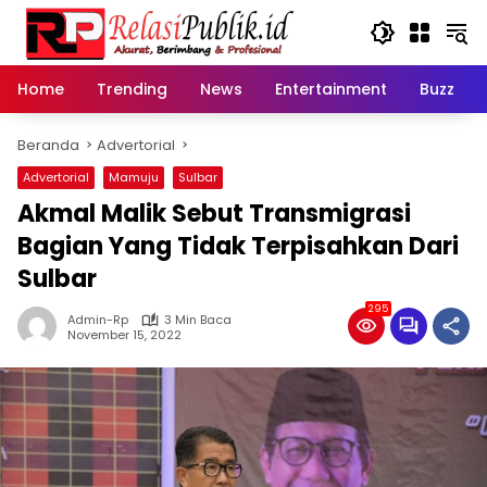
Langsung
ke
konten
Home
Trending
News
Entertainment
Buzz
Beranda
Advertorial
Advertorial
Mamuju
Sulbar
Akmal Malik Sebut Transmigrasi
Bagian Yang Tidak Terpisahkan Dari
Sulbar
295
Admin-Rp
3 Min Baca
November 15, 2022