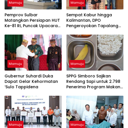
Mamuju
Mamuju
Pemprov Sulbar
Sempat Kabur hingga
Matangkan Persiapan HUT
Kalimantan, DPO
Ke-81 RI, Puncak Upacara
Pengeroyokan Tapalang
di Lapangan Ahmad Kirang
Akhirnya Datangi Polisi
Serahkan Diri
Mamuju
Mamuju
Gubernur Suhardi Duka
SPPG Simboro Sajikan
Dapat Gelar Kehormatan
Rendang Sapi untuk 2.798
‘Sulo Tappidena
Penerima Program Makan
Bergizi Gratis
Mamuju
Mamuju