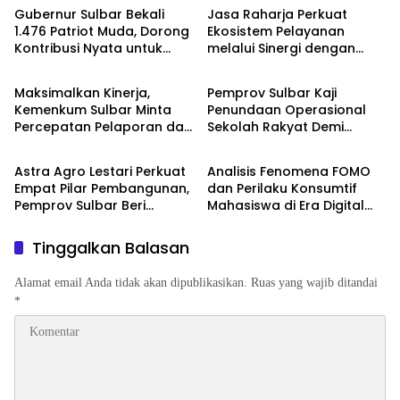
Gubernur Sulbar Bekali
Jasa Raharja Perkuat
1.476 Patriot Muda, Dorong
Ekosistem Pelayanan
Kontribusi Nyata untuk
melalui Sinergi dengan
Uncategorized
Uncategorized
Kawasan Transmigrasi
Pemprov dan Polda Jambi
Maksimalkan Kinerja,
Pemprov Sulbar Kaji
Kemenkum Sulbar Minta
Penundaan Operasional
Percepatan Pelaporan dan
Sekolah Rakyat Demi
Uncategorized
Uncategorized
Peningkatan Disiplin
Keselamatan dan
Kenyamanan Siswa
Astra Agro Lestari Perkuat
Analisis Fenomena FOMO
Empat Pilar Pembangunan,
dan Perilaku Konsumtif
Pemprov Sulbar Beri
Mahasiswa di Era Digital
Apresiasi
dalam Perspektif Islam
(Studi Kasus Mahasiswa
Tinggalkan Balasan
Fakultas Ekonomi dan
Bisnis)
Alamat email Anda tidak akan dipublikasikan.
Ruas yang wajib ditandai
*