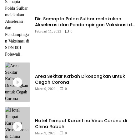
Dir. Samapta Polda Sulbar melakukan
Akselerasi dan Pendampingan Vaksinasi di
SDN 001 Polewali
Februari 11, 2022
0
Area Sekitar Ka’bah Dikosongkan untuk
Cegah Corona
Maret 9, 2020
0
Hotel Tempat Karantina Virus Corona di
China Roboh
Maret 9, 2020
0