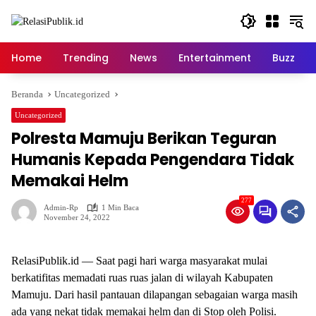
Langsung
ke
konten
Home
Trending
News
Entertainment
Buzz
Beranda
Uncategorized
Uncategorized
Polresta Mamuju Berikan Teguran
Humanis Kepada Pengendara Tidak
Memakai Helm
277
Admin-Rp
1 Min Baca
November 24, 2022
RelasiPublik.id — Saat pagi hari warga masyarakat mulai
berkatifitas memadati ruas ruas jalan di wilayah Kabupaten
Mamuju. Dari hasil pantauan dilapangan sebagaian warga masih
ada yang nekat tidak memakai helm dan di Stop oleh Polisi.