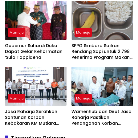
Serahkan Diri
Mamuju
Mamuju
Gubernur Suhardi Duka
SPPG Simboro Sajikan
Dapat Gelar Kehormatan
Rendang Sapi untuk 2.798
‘Sulo Tappidena
Penerima Program Makan
Bergizi Gratis
Mamuju
Mamuju
Jasa Raharja Serahkan
Wamenhub dan Dirut Jasa
Santunan Korban
Raharja Pastikan
Kebakaran KM Mutiara
Penanganan Korban
Sentosa II, Wujud
Kebakaran KM Mutiara
Kehadiran Negara
Sentosa II Berjalan Optimal
Tinggalkan Balasan