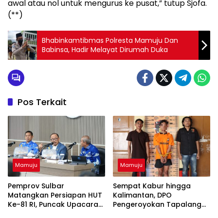
awal atau nol untuk mengurus ke pusat,” tutup Sjofa.
(**)
Bhabinkamtibmas Polresta Mamuju Dan
Babinsa, Hadir Melayat Dirumah Duka
Pos Terkait
Mamuju
Mamuju
Pemprov Sulbar
Sempat Kabur hingga
Matangkan Persiapan HUT
Kalimantan, DPO
Ke-81 RI, Puncak Upacara
Pengeroyokan Tapalang
di Lapangan Ahmad Kirang
Akhirnya Datangi Polisi