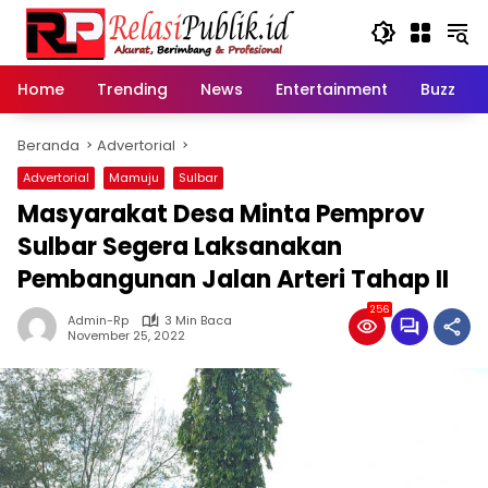
Langsung
ke
konten
Home
Trending
News
Entertainment
Buzz
Beranda
Advertorial
Advertorial
Mamuju
Sulbar
Masyarakat Desa Minta Pemprov
Sulbar Segera Laksanakan
Pembangunan Jalan Arteri Tahap II
256
Admin-Rp
3 Min Baca
November 25, 2022