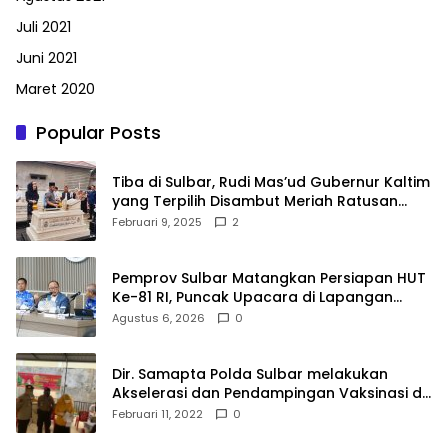
Juli 2021
Juni 2021
Maret 2020
Popular Posts
Tiba di Sulbar, Rudi Mas’ud Gubernur Kaltim
yang Terpilih Disambut Meriah Ratusan
Masyarakat
Februari 9, 2025
2
Pemprov Sulbar Matangkan Persiapan HUT
Ke-81 RI, Puncak Upacara di Lapangan
Ahmad Kirang
Agustus 6, 2026
0
Dir. Samapta Polda Sulbar melakukan
Akselerasi dan Pendampingan Vaksinasi di
SDN 001 Polewali
Februari 11, 2022
0