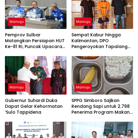
Mamuju
Mamuju
Pemprov Sulbar
Sempat Kabur hingga
Matangkan Persiapan HUT
Kalimantan, DPO
Ke-81 RI, Puncak Upacara
Pengeroyokan Tapalang
di Lapangan Ahmad Kirang
Akhirnya Datangi Polisi
Serahkan Diri
Mamuju
Mamuju
Gubernur Suhardi Duka
SPPG Simboro Sajikan
Dapat Gelar Kehormatan
Rendang Sapi untuk 2.798
‘Sulo Tappidena
Penerima Program Makan
Bergizi Gratis