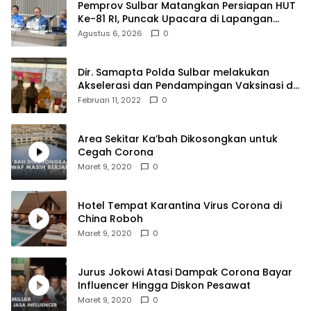
Pemprov Sulbar Matangkan Persiapan HUT
Ke-81 RI, Puncak Upacara di Lapangan
Ahmad Kirang
Agustus 6, 2026
0
Dir. Samapta Polda Sulbar melakukan
Akselerasi dan Pendampingan Vaksinasi di
SDN 001 Polewali
Februari 11, 2022
0
Area Sekitar Ka’bah Dikosongkan untuk
Cegah Corona
Maret 9, 2020
0
Hotel Tempat Karantina Virus Corona di
China Roboh
Maret 9, 2020
0
Jurus Jokowi Atasi Dampak Corona Bayar
Influencer Hingga Diskon Pesawat
Maret 9, 2020
0