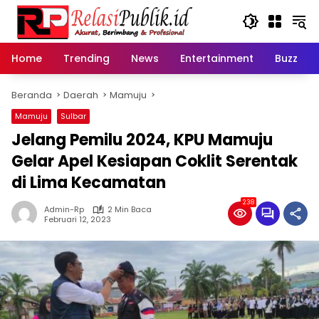
Langsung
ke
konten
Home
Trending
News
Entertainment
Buzz
Beranda
Daerah
Mamuju
Mamuju
Sulbar
Jelang Pemilu 2024, KPU Mamuju
Gelar Apel Kesiapan Coklit Serentak
di Lima Kecamatan
238
Admin-Rp
2 Min Baca
Februari 12, 2023