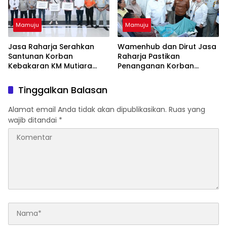
Mamuju
Mamuju
Jasa Raharja Serahkan
Wamenhub dan Dirut Jasa
Santunan Korban
Raharja Pastikan
Kebakaran KM Mutiara
Penanganan Korban
Sentosa II, Wujud
Kebakaran KM Mutiara
Kehadiran Negara
Sentosa II Berjalan Optimal
Tinggalkan Balasan
Alamat email Anda tidak akan dipublikasikan.
Ruas yang
wajib ditandai
*