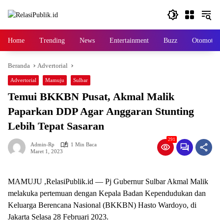
Langsung
ke
konten
Home
Trending
News
Entertainment
Buzz
Otomotif
Beranda
Advertorial
Advertorial
Mamuju
Sulbar
Temui BKKBN Pusat, Akmal Malik
Paparkan DDP Agar Anggaran Stunting
Lebih Tepat Sasaran
291
Admin-Rp
1 Min Baca
Maret 1, 2023
MAMUJU ,RelasiPublik.id — Pj Gubernur Sulbar Akmal Malik
melakuka pertemuan dengan Kepala Badan Kependudukan dan
Keluarga Berencana Nasional (BKKBN) Hasto Wardoyo, di
Jakarta Selasa 28 Februari 2023.