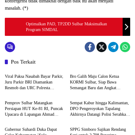
konfergensi tidak dimaknai dengan baik itu akan menjadi
masalah. (*)
Optimalkan PAD, TP2DD Sulbar Maksimalkan
Program SIMDAL
Pos Terkait
Mamuju
Mamuju
Viral Paksa Nasabah Bayar Parkir,
Bro Galih Maju Calon Ketua
Juru Parkir BRI Diamankan
KORMI Sulbar, Siap Bawa
Resmob dan URC Polresta
Semangat Baru dan Angkat
Mamuju
Mamuju
Mamuju
Olahraga Tradisional
Pemprov Sulbar Matangkan
Sempat Kabur hingga Kalimantan,
Persiapan HUT Ke-81 RI, Puncak
DPO Pengeroyokan Tapalang
Upacara di Lapangan Ahmad
Akhirnya Datangi Polisi Serahkan
Mamuju
Mamuju
Kirang
Diri
Gubernur Suhardi Duka Dapat
SPPG Simboro Sajikan Rendang