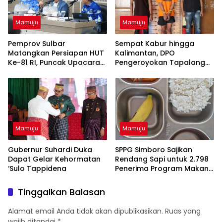
Mamuju
Mamuju
Pemprov Sulbar
Sempat Kabur hingga
Matangkan Persiapan HUT
Kalimantan, DPO
Ke-81 RI, Puncak Upacara
Pengeroyokan Tapalang
di Lapangan Ahmad Kirang
Akhirnya Datangi Polisi
Serahkan Diri
Mamuju
Mamuju
Gubernur Suhardi Duka
SPPG Simboro Sajikan
Dapat Gelar Kehormatan
Rendang Sapi untuk 2.798
‘Sulo Tappidena
Penerima Program Makan
Bergizi Gratis
Tinggalkan Balasan
Alamat email Anda tidak akan dipublikasikan.
Ruas yang
wajib ditandai
*