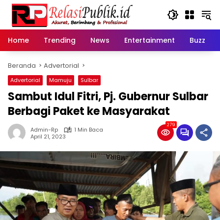
Langsung
ke
konten
Home
Trending
News
Entertainment
Buzz
Beranda
Advertorial
Advertorial
Mamuju
Sulbar
Sambut Idul Fitri, Pj. Gubernur Sulbar
Berbagi Paket ke Masyarakat
279
Admin-Rp
1 Min Baca
April 21, 2023