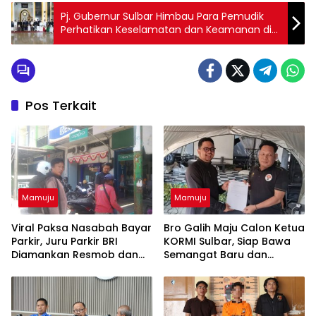
Pj. Gubernur Sulbar Himbau Para Pemudik
Perhatikan Keselamatan dan Keamanan di
Jalan
Pos Terkait
Mamuju
Mamuju
Viral Paksa Nasabah Bayar
Bro Galih Maju Calon Ketua
Parkir, Juru Parkir BRI
KORMI Sulbar, Siap Bawa
Diamankan Resmob dan
Semangat Baru dan
URC Polresta Mamuju
Angkat Olahraga
Tradisional