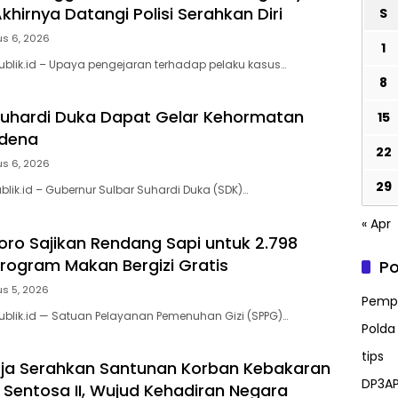
hirnya Datangi Polisi Serahkan Diri
S
us 6, 2026
1
ublik.id – Upaya pengejaran terhadap pelaku kasus…
8
uhardi Duka Dapat Gelar Kehormatan
15
idena
22
us 6, 2026
29
blik.id – Gubernur Sulbar Suhardi Duka (SDK)…
« Apr
ro Sajikan Rendang Sapi untuk 2.798
rogram Makan Bergizi Gratis
Po
s 5, 2026
Pempr
ublik.id — Satuan Pelayanan Pemenuhan Gizi (SPPG)…
Polda
tips
ja Serahkan Santunan Korban Kebakaran
DP3AP
 Sentosa II, Wujud Kehadiran Negara