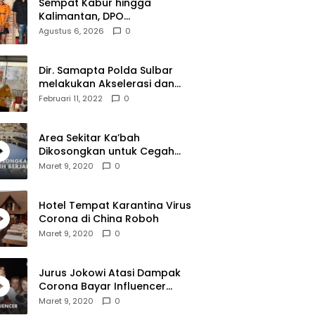
Sempat Kabur hingga
Kalimantan, DPO
Pengeroyokan Tapalang
Agustus 6, 2026
0
Akhirnya Datangi Polisi
Serahkan Diri
Dir. Samapta Polda Sulbar
melakukan Akselerasi dan
Pendampingan Vaksinasi di
Februari 11, 2022
0
SDN 001 Polewali
Area Sekitar Ka’bah
Dikosongkan untuk Cegah
Corona
Maret 9, 2020
0
Hotel Tempat Karantina Virus
Corona di China Roboh
Maret 9, 2020
0
Jurus Jokowi Atasi Dampak
Corona Bayar Influencer
Hingga Diskon Pesawat
Maret 9, 2020
0