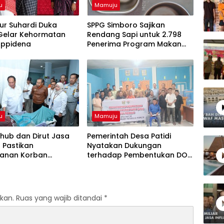
u
Mamuju
ur Suhardi Duka
SPPG Simboro Sajikan
Gelar Kehormatan
Rendang Sapi untuk 2.798
appidena
Penerima Program Makan
Bergizi Gratis
u
Mamuju
ub dan Dirut Jasa
Pemerintah Desa Patidi
 Pastikan
Nyatakan Dukungan
anan Korban
terhadap Pembentukan DOB
ran KM Mutiara
Kota Mamuju
 II Berjalan Optimal
kan.
Ruas yang wajib ditandai
*