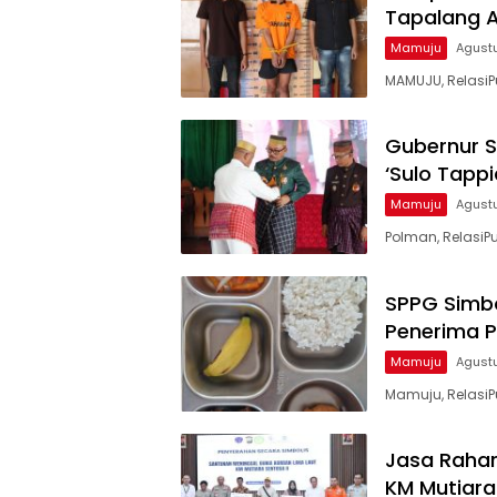
Tapalang Ak
Mamuju
Agust
MAMUJU, RelasiP
Gubernur S
‘Sulo Tapp
Mamuju
Agust
Polman, RelasiPu
SPPG Simbo
Penerima P
Mamuju
Agustu
Mamuju, RelasiP
Jasa Rahar
KM Mutiara