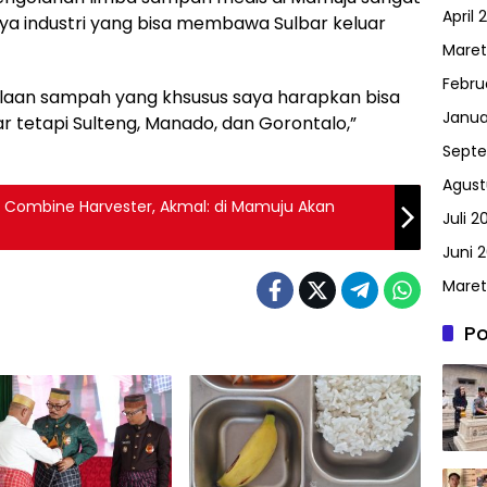
April 
ya industri yang bisa membawa Sulbar keluar
Maret
Febru
lolaan sampah yang khsusus saya harapkan bisa
Janua
r tetapi Sulteng, Manado, dan Gorontalo,”
Septe
Agust
 Combine Harvester, Akmal: di Mamuju Akan
Juli 2
Juni 2
Maret
Po