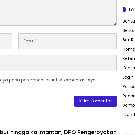
L
Bant
Berit
Box R
Home
Keten
Konta
Login
saya pada peramban ini untuk komentar saya
Pand
Pedom
Samp
Trend
bur hingga Kalimantan, DPO Pengeroyokan