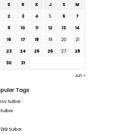
S
R
K
J
S
M
2
3
4
5
6
7
9
10
11
12
13
14
16
17
18
19
20
21
23
24
25
26
27
28
30
31
Jun »
pular Tags
ov Sulbar
 Sulbar
2KB Sulbar