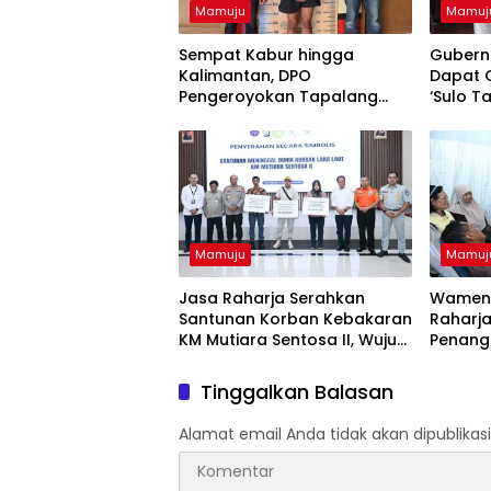
Mamuju
Mamuj
Sempat Kabur hingga
Gubern
Kalimantan, DPO
Dapat 
Pengeroyokan Tapalang
‘Sulo T
Akhirnya Datangi Polisi
Serahkan Diri
Mamuju
Mamuj
Jasa Raharja Serahkan
Wamenh
Santunan Korban Kebakaran
Raharja
KM Mutiara Sentosa II, Wujud
Penang
Kehadiran Negara
Kebaka
Sentosa
Tinggalkan Balasan
Alamat email Anda tidak akan dipublikasi