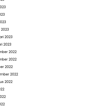
2023
023
2023
 2023
ari 2023
ri 2023
mber 2022
mber 2022
er 2022
ember 2022
us 2022
022
2022
022