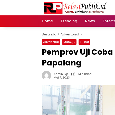
Langsung
ke
konten
Home
Trending
News
Entert
Beranda
Advertorial
Advertorial
Mamuju
Sulbar
Pemprov Uji Coba 
Papalang
Admin-Rp
1 Min Baca
Mei 7, 2023