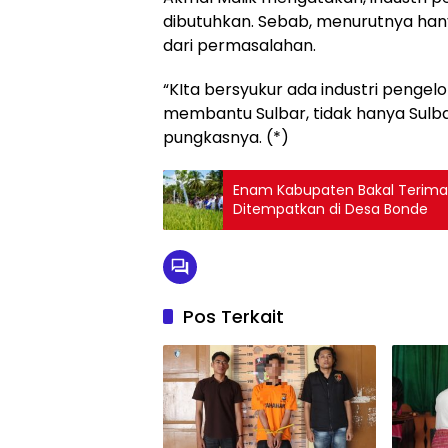
dibutuhkan. Sebab, menurutnya han
dari permasalahan.
“KIta bersyukur ada industri penge
membantu Sulbar, tidak hanya Sulba
pungkasnya. (*)
Enam Kabupaten Bakal Terima
Ditempatkan di Desa Bonde
Pos Terkait