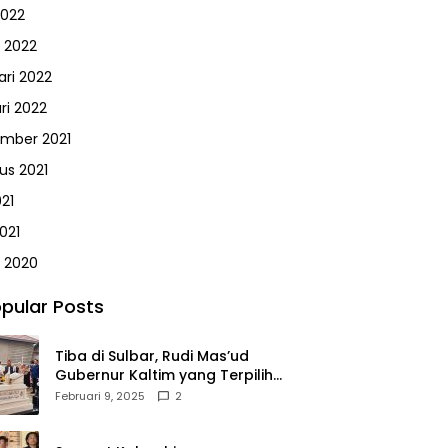
2022
 2022
ari 2022
ri 2022
mber 2021
us 2021
021
021
 2020
pular Posts
Tiba di Sulbar, Rudi Mas’ud
Gubernur Kaltim yang Terpilih
Disambut Meriah Ratusan
Februari 9, 2025
2
Masyarakat