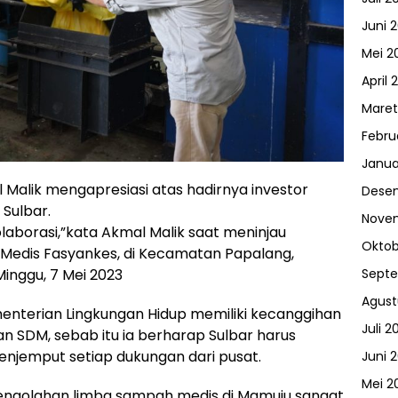
Juni 
Mei 2
April 
Maret
Febru
Janua
 Malik mengapresiasi atas hadirnya investor
Dese
Sulbar.
Nove
laborasi,”kata Akmal Malik saat meninjau
Oktob
Medis Fasyankes, di Kecamatan Papalang,
inggu, 7 Mei 2023
Sept
Agust
menterian Lingkungan Hidup memiliki kecanggihan
Juli 2
n SDM, sebab itu ia berharap Sulbar harus
jemput setiap dukungan dari pusat.
Juni 
Mei 2
pengolahan limba sampah medis di Mamuju sangat