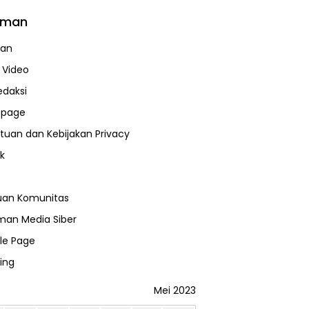
aman
uan
a Video
edaksi
page
tuan dan Kebijakan Privacy
k
uan Komunitas
an Media Siber
le Page
ing
Mei 2023