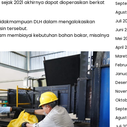
ar sejak 2021 akhirnya dapat dioperasikan berkat
Sept
Agust
Juli 2
ketidakmampuan DLH dalam mengalokasikan
in tersebut.
Juni 
lam membiayai kebutuhan bahan bakar, misalnya
Mei 2
April 
Maret
Febru
Janua
Dese
Nove
Oktob
Sept
Agust
Juli 2