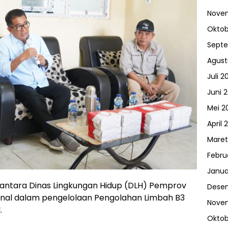
Nove
Oktob
Sept
Agust
Juli 2
Juni 
Mei 2
April 
Maret
Febru
Janua
n antara Dinas Lingkungan Hidup (DLH) Pemprov
Dese
onal dalam pengelolaan Pengolahan Limbah B3
Nove
.
Oktob