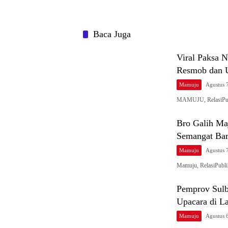
Baca Juga
Viral Paksa 
Resmob dan 
Mamuju
Agustus 
MAMUJU, RelasiPubl
Bro Galih Ma
Semangat Bar
Mamuju
Agustus 
Mamuju, RelasiPubl
Pemprov Sulb
Upacara di L
Mamuju
Agustus 