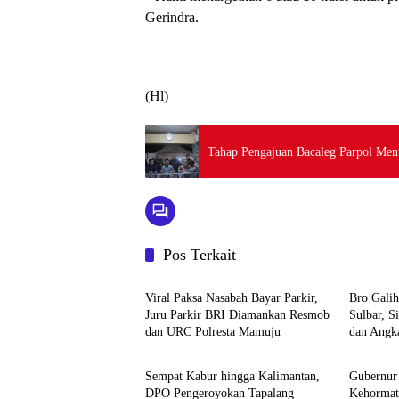
Gerindra.
(Hl)
Tahap Pengajuan Bacaleg Parpol Menu
Pos Terkait
Mamuju
Mamuju
Viral Paksa Nasabah Bayar Parkir,
Bro Gali
Juru Parkir BRI Diamankan Resmob
Sulbar, 
dan URC Polresta Mamuju
dan Angka
Mamuju
Mamuju
Sempat Kabur hingga Kalimantan,
Gubernur
DPO Pengeroyokan Tapalang
Kehormat