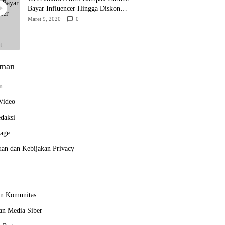
Bayar Influencer Hingga Diskon
Pesawat
Maret 9, 2020
0
man
n
 Video
daksi
age
uan dan Kebijakan Privacy
n Komunitas
n Media Siber