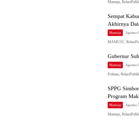
Mamuju, RelasiPubli
Sempat Kabur
Akhirnya Data
Mamuju
Agustus 
MAMUJU, RelasiPubl
Gubernur Suh
Mamuju
Agustus 
Polman, RelasiPubli
SPPG Simboro
Program Maka
Mamuju
Agustus 
Mamuju, RelasiPubl