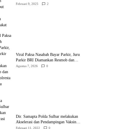
Ratusan Masyarakat
Februari 9, 2025
2
Viral Paksa Nasabah Bayar Parkir, Juru
Parkir BRI Diamankan Resmob dan
URC Polresta Mamuju
Agustus 7, 2026
0
Dir. Samapta Polda Sulbar melakukan
Akselerasi dan Pendampingan Vaksinasi
di SDN 001 Polewali
Februari 11, 2022
0