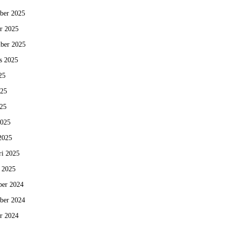
ber 2025
r 2025
ber 2025
s 2025
25
025
25
2025
2025
ri 2025
i 2025
er 2024
ber 2024
r 2024