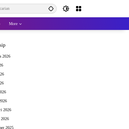
o
More
sip
s 2026
26
026
26
2026
2026
ri 2026
i 2026
er 2025