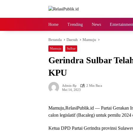
Langsung
ke
konten
Home
Trending
News
Entertainmen
Beranda
Daerah
Mamuju
Mamuju
Sulbar
Gerindra Sulbar Tela
KPU
Admin-Rp
2 Min Baca
Mei 14, 2023
Mamuju,RelasiPublik.id — Partai Gerakan In
calon legislatif (Bacaleg) untuk pemilu 2024
Ketua DPD Partai Gerindra provinsi Sulawes