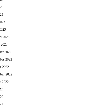
023
23
2023
2023
ri 2023
i 2023
er 2022
ber 2022
r 2022
ber 2022
s 2022
22
022
22