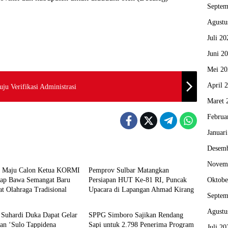
Septem
Agustu
Juli 20
Juni 2
Mei 20
April 
ju Verifikasi Administrasi
Maret 
Februa
Januar
Desemb
Mamuju
Novem
h Maju Calon Ketua KORMI
Pemprov Sulbar Matangkan
Siap Bawa Semangat Baru
Persiapan HUT Ke-81 RI, Puncak
Oktobe
t Olahraga Tradisional
Upacara di Lapangan Ahmad Kirang
Mamuju
Septem
Agustu
 Suhardi Duka Dapat Gelar
SPPG Simboro Sajikan Rendang
an ‘Sulo Tappidena
Sapi untuk 2.798 Penerima Program
Juli 20