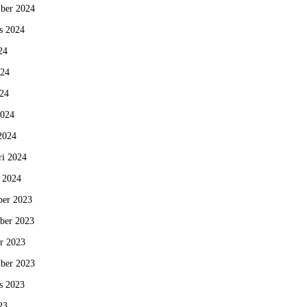
ber 2024
s 2024
24
024
24
2024
2024
ri 2024
i 2024
er 2023
ber 2023
r 2023
ber 2023
s 2023
23