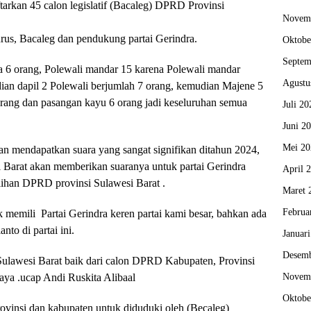
tarkan 45 calon legislatif (Bacaleg) DPRD Provinsi
Novem
urus, Bacaleg dan pendukung partai Gerindra.
Oktobe
Septem
sa 6 orang, Polewali mandar 15 karena Polewali mandar
Agustu
an dapil 2 Polewali berjumlah 7 orang, kemudian Majene 5
ang dan pasangan kayu 6 orang jadi keseluruhan semua
Juli 20
Juni 2
Mei 20
kan mendapatkan suara yang sangat signifikan ditahun 2024,
 Barat akan memberikan suaranya untuk partai Gerindra
April 
lihan DPRD provinsi Sulawesi Barat .
Maret 
Februa
memili Partai Gerindra keren partai kami besar, bahkan ada
to di partai ini.
Januar
Desemb
 Sulawesi Barat baik dari calon DPRD Kabupaten, Provinsi
aya .ucap Andi Ruskita Alibaal
Novem
Oktobe
ovinsi dan kabupaten untuk diduduki oleh (Becaleg)