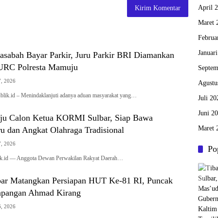
April 
Maret 
Februa
Januar
Nasabah Bayar Parkir, Juru Parkir BRI Diamankan
URC Polresta Mamuju
Septem
7, 2026
Agustu
ik.id – Menindaklanjuti adanya aduan masyarakat yang…
Juli 20
Juni 2
ju Calon Ketua KORMI Sulbar, Siap Bawa
Maret 
u dan Angkat Olahraga Tradisional
7, 2026
Po
ik.id — Anggota Dewan Perwakilan Rakyat Daerah…
ar Matangkan Persiapan HUT Ke-81 RI, Puncak
apangan Ahmad Kirang
6, 2026