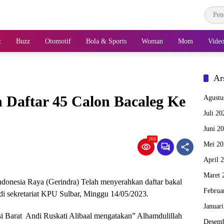
t
Buzz
Otomotif
Bola & Sports
Woman
Mom
Vide
Ar
h Daftar 45 Calon Bacaleg Ke
Agustu
Juli 20
Juni 2
260
Mei 20
April 
Maret 
donesia Raya (Gerindra) Telah menyerahkan daftar bakal
Februa
 di sekretariat KPU Sulbar, Minggu 14/05/2023.
Januar
i Barat Andi Ruskati Alibaal mengatakan” Alhamdulillah
Desemb