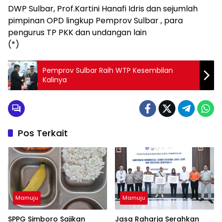
DWP Sulbar, Prof.Kartini Hanafi Idris dan sejumlah
pimpinan OPD lingkup Pemprov Sulbar , para
pengurus TP PKK dan undangan lain
(*)
Pemprov Sulbar Raih WTP Kesembilan
Kalinya
Pos Terkait
Mamuju
Mamuju
SPPG Simboro Sajikan
Jasa Raharja Serahkan