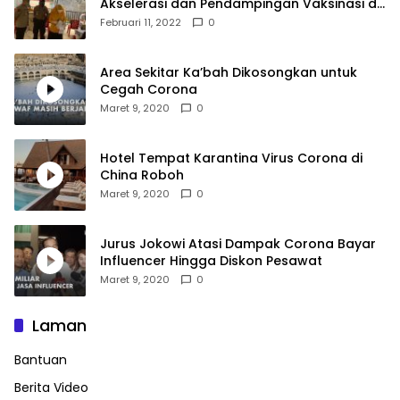
Akselerasi dan Pendampingan Vaksinasi di
SDN 001 Polewali
Februari 11, 2022
0
Area Sekitar Ka’bah Dikosongkan untuk
Cegah Corona
Maret 9, 2020
0
Hotel Tempat Karantina Virus Corona di
China Roboh
Maret 9, 2020
0
Jurus Jokowi Atasi Dampak Corona Bayar
Influencer Hingga Diskon Pesawat
Maret 9, 2020
0
Laman
Bantuan
Berita Video