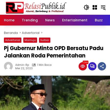
Langsung
ke
konten
Home
Trending
News
Entertainment
Buzz
Beranda
Advertorial
Advertorial
Mamuju
Sulbar
Pj Gubernur Minta OPD Bersatu Padu
Jalankan Roda Pemerintahan
244
Admin-Rp
1 Min Baca
Mei 22, 2023