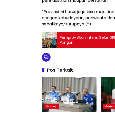
perindustrian maupun pertanian.
“Provinsi ini harus juga bisa maju da
dengan kebudayaan, pariwisata tid
sebaliknya,”tutupnya (*)
Pemprov Akan Intens Gelar GPM
Pangan
Pos Terkait
Mamuju
Mamuj