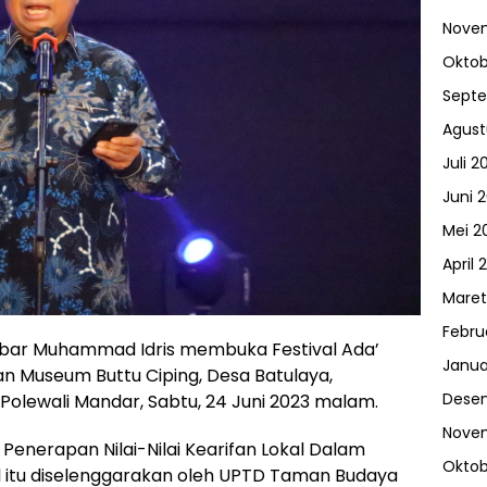
Nove
Oktob
Sept
Agust
Juli 2
Juni 
Mei 2
April 
Maret
Febru
ulbar Muhammad Idris membuka Festival Ada’
Janua
n Museum Buttu Ciping, Desa Batulaya,
Dese
lewali Mandar, Sabtu, 24 Juni 2023 malam.
Nove
enerapan Nilai-Nilai Kearifan Lokal Dalam
Oktob
l itu diselenggarakan oleh UPTD Taman Budaya