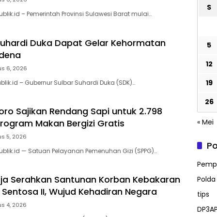
S
blik.id – Pemerintah Provinsi Sulawesi Barat mulai…
uhardi Duka Dapat Gelar Kehormatan
5
idena
12
us 6, 2026
19
blik.id – Gubernur Sulbar Suhardi Duka (SDK)…
26
ro Sajikan Rendang Sapi untuk 2.798
rogram Makan Bergizi Gratis
« Mei
s 5, 2026
Po
ublik.id — Satuan Pelayanan Pemenuhan Gizi (SPPG)…
Pempr
ja Serahkan Santunan Korban Kebakaran
Polda
 Sentosa II, Wujud Kehadiran Negara
tips
s 4, 2026
DP3AP