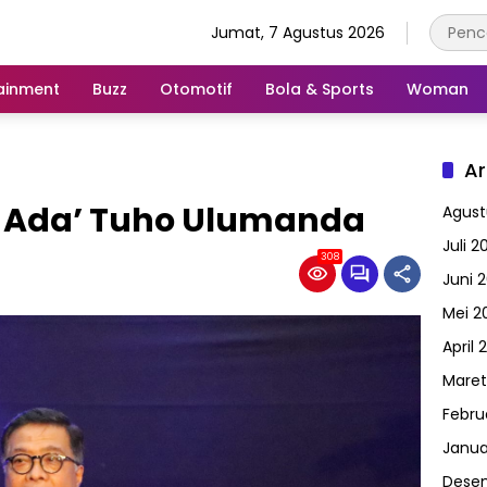
Jumat, 7 Agustus 2026
ainment
Buzz
Otomotif
Bola & Sports
Woman
Ar
al Ada’ Tuho Ulumanda
Agust
Juli 2
308
Juni 
Mei 2
April 
Maret
Febru
Janua
Dese