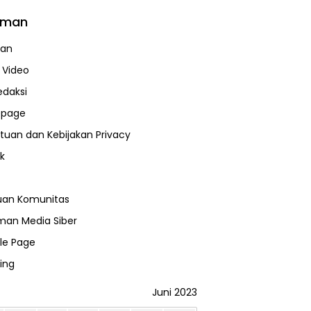
aman
uan
a Video
edaksi
page
tuan dan Kebijakan Privacy
k
uan Komunitas
an Media Siber
le Page
ing
Juni 2023