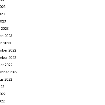
2023
023
2023
 2023
ari 2023
ri 2023
mber 2022
mber 2022
er 2022
ember 2022
us 2022
022
2022
022