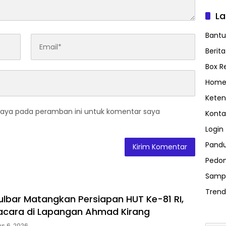
L
Bant
Berit
Box R
Home
Keten
saya pada peramban ini untuk komentar saya
Konta
Login
Pand
Pedom
Samp
Trend
lbar Matangkan Persiapan HUT Ke-81 RI,
acara di Lapangan Ahmad Kirang
us 6, 2026