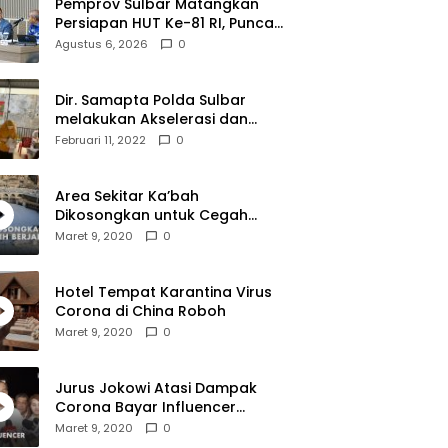
Pemprov Sulbar Matangkan
Persiapan HUT Ke-81 RI, Puncak
Upacara di Lapangan Ahmad
Agustus 6, 2026
0
Kirang
Dir. Samapta Polda Sulbar
melakukan Akselerasi dan
Pendampingan Vaksinasi di
Februari 11, 2022
0
SDN 001 Polewali
Area Sekitar Ka’bah
Dikosongkan untuk Cegah
Corona
Maret 9, 2020
0
Hotel Tempat Karantina Virus
Corona di China Roboh
Maret 9, 2020
0
Jurus Jokowi Atasi Dampak
Corona Bayar Influencer
Hingga Diskon Pesawat
Maret 9, 2020
0