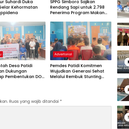
ur Suhardi Duka
SPPG Simboro Sajikan
Gelar Kehormatan
Rendang Sapi untuk 2.798
appidena
Penerima Program Makan
Bergizi Gratis
u
Advertorial
tah Desa Patidi
Pemdes Patidi Komitmen
an Dukungan
Wujudkan Generasi Sehat
ap Pembentukan DOB
Melalui Rembuk Stunting
amuju
2026
kan.
Ruas yang wajib ditandai
*