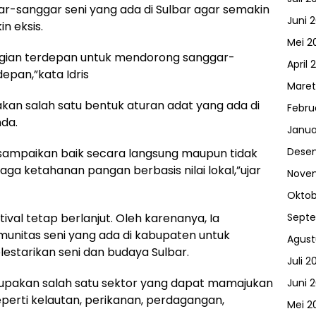
r-sanggar seni yang ada di Sulbar agar semakin
Juni 
n eksis.
Mei 2
agian terdepan untuk mendorong sanggar-
April 
depan,”kata Idris
Maret
akan salah satu bentuk aturan adat yang ada di
Febru
da.
Janua
Dese
isampaikan baik secara langsung maupun tidak
ga ketahanan pangan berbasis nilai lokal,”ujar
Nove
Oktob
ival tetap berlanjut. Oleh karenanya, Ia
Sept
nitas seni yang ada di kabupaten untuk
Agust
starikan seni dan budaya Sulbar.
Juli 2
pakan salah satu sektor yang dapat mamajukan
Juni 
 seperti kelautan, perikanan, perdagangan,
Mei 2