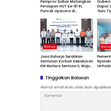
Pemprov Sulbar Matangkan
Gubern
Persiapan HUT Ke-81 RI,
Dapat 
Puncak Upacara di
‘Sulo T
Lapangan Ahmad Kirang
Mamuju
Mamuj
Jasa Raharja Serahkan
Pemerin
Santunan Korban Kebakaran
Nyatak
KM Mutiara Sentosa II, Wujud
terhad
Kehadiran Negara
Kota M
Tinggalkan Balasan
Alamat email Anda tidak akan dipublikasi