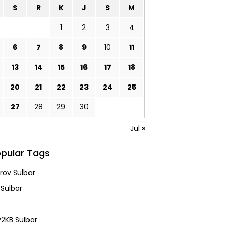
S
R
K
J
S
M
1
2
3
4
6
7
8
9
10
11
13
14
15
16
17
18
20
21
22
23
24
25
27
28
29
30
Jul »
pular Tags
ov Sulbar
 Sulbar
2KB Sulbar