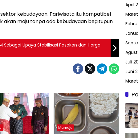
April 
ri sektor kebudayaan. Pariwisata itu kompatibel
Maret
ak akan maju tanpa ada kebudayaan begitupun
Febru
Janua
Septe
 Sebagai Upaya Stabilisasi Pasokan dan Harga
Agust
Juli 2
Juni 2
Maret
Po
u
Mamuju