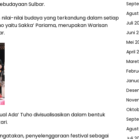
ebudayaan Sulbar.
Sept
Agust
ilai-nilai budaya yang terkandung dalam setiap
Juli 2
uho yaitu Sakka’ Pariama, merupakan Warisan
r.
Juni 
Mei 2
April 
Maret
Febru
Janua
Dese
Nove
Oktob
itual Ada’ Tuho divisualisasikan dalam bentuk
Sept
ari.
Agust
gatakan, penyelenggaraan festival sebagai
Juli 2