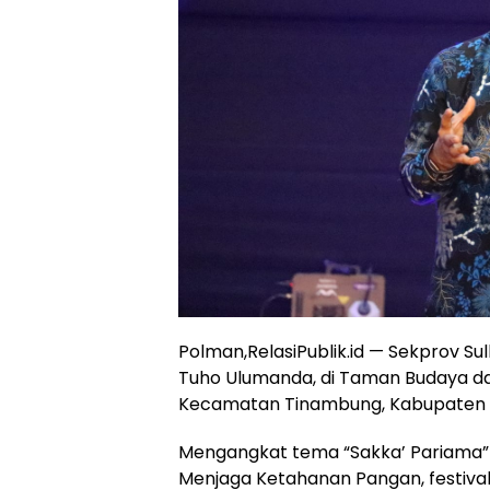
Polman,RelasiPublik.id — Sekprov S
Tuho Ulumanda, di Taman Budaya da
Kecamatan Tinambung, Kabupaten Po
Mengangkat tema “Sakka’ Pariama” P
Menjaga Ketahanan Pangan, festiva