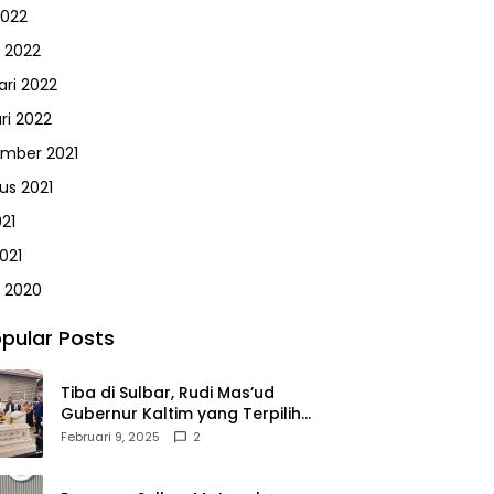
2022
 2022
ari 2022
ri 2022
mber 2021
us 2021
021
021
 2020
pular Posts
Tiba di Sulbar, Rudi Mas’ud
Gubernur Kaltim yang Terpilih
Disambut Meriah Ratusan
Februari 9, 2025
2
Masyarakat