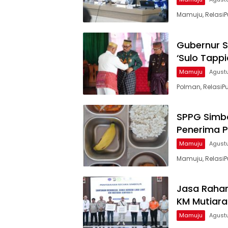
Mamuju, RelasiPu
Gubernur S
‘Sulo Tapp
Mamuju
Agust
Polman, RelasiPu
SPPG Simbo
Penerima P
Mamuju
Agustu
Mamuju, RelasiP
Jasa Rahar
KM Mutiara
Mamuju
Agustu