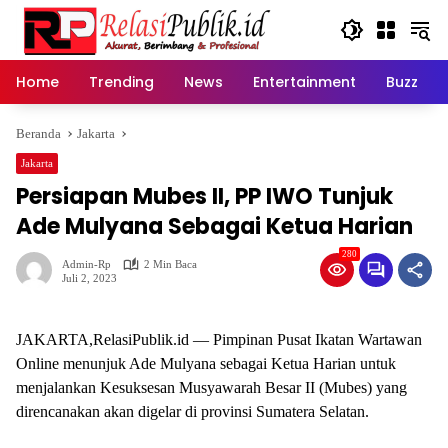
Langsung
ke
konten
Home
Trending
News
Entertainment
Buzz
Beranda
Jakarta
Jakarta
Persiapan Mubes II, PP IWO Tunjuk
Ade Mulyana Sebagai Ketua Harian
280
Admin-Rp
2 Min Baca
Juli 2, 2023
JAKARTA,RelasiPublik.id — Pimpinan Pusat Ikatan Wartawan
Online menunjuk Ade Mulyana sebagai Ketua Harian untuk
menjalankan Kesuksesan Musyawarah Besar II (Mubes) yang
direncanakan akan digelar di provinsi Sumatera Selatan.