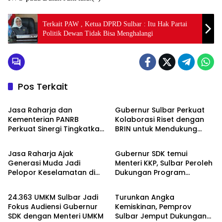
Terkait PAW , Ketua DPRD Sulbar : Itu Hak Partai
Politik Dewan Tidak Bisa Menghalangi
Pos Terkait
Jakarta
Jakarta
Jasa Raharja dan
Gubernur Sulbar Perkuat
Kementerian PANRB
Kolaborasi Riset dengan
Perkuat Sinergi Tingkatkan
BRIN untuk Mendukung
Jakarta
Jakarta
Kepatuhan PKB dan
Pembangunan Daerah
SWDKLLJ
Jasa Raharja Ajak
Gubernur SDK temui
Generasi Muda Jadi
Menteri KKP, Sulbar Peroleh
Pelopor Keselamatan di
Dukungan Program
Jakarta
Jakarta
Hari Anak Nasional
Strategis untuk Nelayan
dan Budidaya Perikanan
24.363 UMKM Sulbar Jadi
Turunkan Angka
Fokus Audiensi Gubernur
Kemiskinan, Pemprov
SDK dengan Menteri UMKM
Sulbar Jemput Dukungan