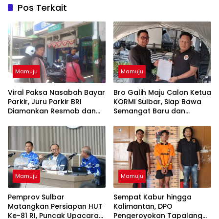
Pos Terkait
Mamuju
Mamuju
Viral Paksa Nasabah Bayar
Bro Galih Maju Calon Ketua
Parkir, Juru Parkir BRI
KORMI Sulbar, Siap Bawa
Diamankan Resmob dan
Semangat Baru dan
URC Polresta Mamuju
Angkat Olahraga
Tradisional
Mamuju
Mamuju
Pemprov Sulbar
Sempat Kabur hingga
Matangkan Persiapan HUT
Kalimantan, DPO
Ke-81 RI, Puncak Upacara
Pengeroyokan Tapalang