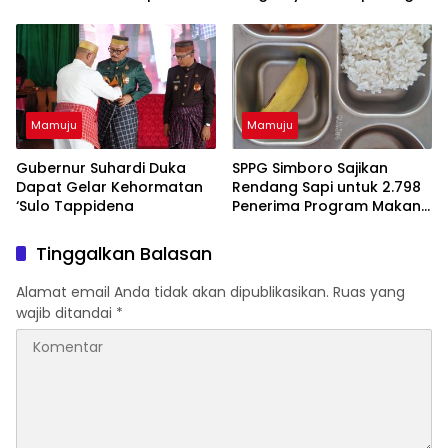
di Lapangan Ahmad Kirang
Akhirnya Datangi Polisi
Serahkan Diri
Mamuju
Mamuju
Gubernur Suhardi Duka
SPPG Simboro Sajikan
Dapat Gelar Kehormatan
Rendang Sapi untuk 2.798
‘Sulo Tappidena
Penerima Program Makan
Bergizi Gratis
Tinggalkan Balasan
Alamat email Anda tidak akan dipublikasikan.
Ruas yang
wajib ditandai
*