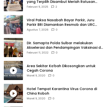
yang Terpilih Disambut Meriah Ratusan
Masyarakat
Februari 9, 2025
2
Viral Paksa Nasabah Bayar Parkir, Juru
Parkir BRI Diamankan Resmob dan URC
Polresta Mamuju
Agustus 7, 2026
0
Dir. Samapta Polda Sulbar melakukan
Akselerasi dan Pendampingan Vaksinasi di
SDN 001 Polewali
Februari 11, 2022
0
Area Sekitar Ka’bah Dikosongkan untuk
Cegah Corona
Maret 9, 2020
0
Hotel Tempat Karantina Virus Corona di
China Roboh
Maret 9, 2020
0