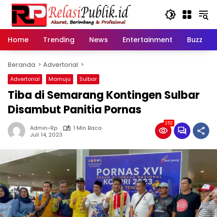
Langsung
ke
konten
Home
Trending
News
Entertainment
Buzz
Beranda
Advertorial
Advertorial
Mamuju
Sulbar
Tiba di Semarang Kontingen Sulbar
Disambut Panitia Pornas
252
Admin-Rp
1 Min Baca
Juli 14, 2023