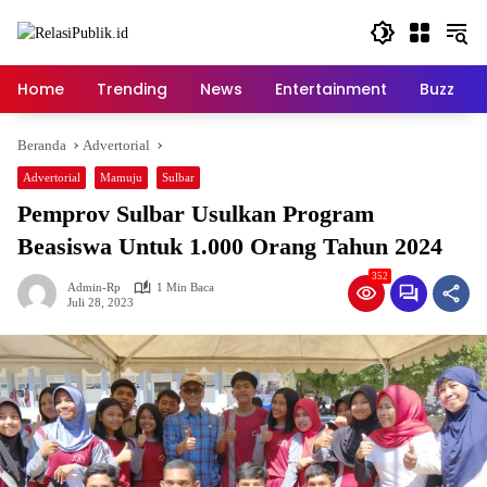
Langsung
ke
konten
Home
Trending
News
Entertainment
Buzz
Beranda
Advertorial
Advertorial
Mamuju
Sulbar
Pemprov Sulbar Usulkan Program
Beasiswa Untuk 1.000 Orang Tahun 2024
352
Admin-Rp
1 Min Baca
Juli 28, 2023