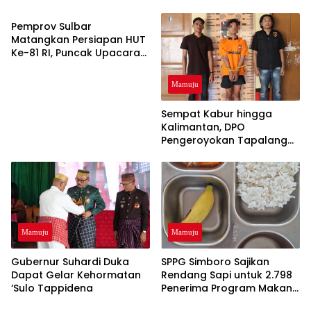
URC Polresta Mamuju
Pemprov Sulbar
Matangkan Persiapan HUT
Ke-81 RI, Puncak Upacara
di Lapangan Ahmad Kirang
Mamuju
Sempat Kabur hingga
Kalimantan, DPO
Pengeroyokan Tapalang
Akhirnya Datangi Polisi
Serahkan Diri
Mamuju
Mamuju
Gubernur Suhardi Duka
SPPG Simboro Sajikan
Dapat Gelar Kehormatan
Rendang Sapi untuk 2.798
‘Sulo Tappidena
Penerima Program Makan
Bergizi Gratis