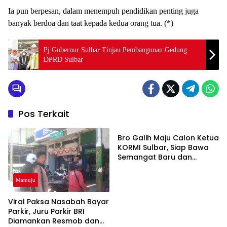
Ia pun berpesan, dalam menempuh pendidikan penting juga
banyak berdoa dan taat kepada kedua orang tua. (*)
Pj Gubernur Sulbar Tinjau Pembangunan Gedung
DPRD Sulbar
Pos Terkait
Mamuju
Bro Galih Maju Calon Ketua
KORMI Sulbar, Siap Bawa
Semangat Baru dan
Angkat Olahraga
Tradisional
Mamuju
Viral Paksa Nasabah Bayar
Parkir, Juru Parkir BRI
Diamankan Resmob dan
Mamuju