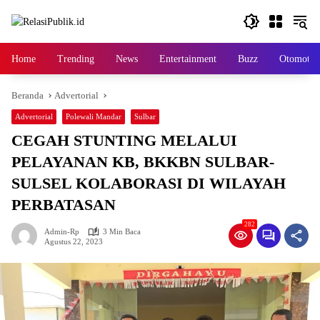
Langsung
ke
konten
Home
Trending
News
Entertainment
Buzz
Otomotif
Beranda
Advertorial
Advertorial
Polewali Mandar
Sulbar
CEGAH STUNTING MELALUI
PELAYANAN KB, BKKBN SULBAR-
SULSEL KOLABORASI DI WILAYAH
PERBATASAN
282
Admin-Rp
3 Min Baca
Agustus 22, 2023