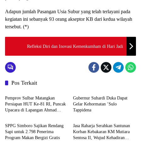
Adapun jumlah Pasangan Usia Subur yang telah terlayani pada
kegiatan ini sebanyak 93 orang akseptor KB dari kedua wilayah
tersebut. (*)
Refleksi Diri dan Inovasi Kemenkumham di Hari Jadi
Pos Terkait
Mamuju
Mamuju
Pemprov Sulbar Matangkan
Gubernur Suhardi Duka Dapat
Persiapan HUT Ke-81 RI, Puncak
Gelar Kehormatan ‘Sulo
Upacara di Lapangan Ahmad
Tappidena
Mamuju
Mamuju
Kirang
SPPG Simboro Sajikan Rendang
Jasa Raharja Serahkan Santunan
Sapi untuk 2.798 Penerima
Korban Kebakaran KM Mutiara
Program Makan Bergizi Gratis
Sentosa II, Wujud Kehadiran
Mamuju
Advertorial