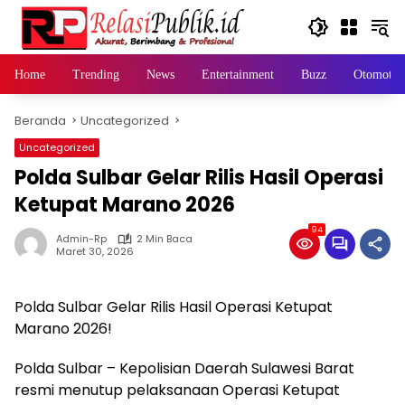
Langsung
ke
konten
Home
Trending
News
Entertainment
Buzz
Otomotif
Beranda
Uncategorized
Uncategorized
Polda Sulbar Gelar Rilis Hasil Operasi
Ketupat Marano 2026
94
Admin-Rp
2 Min Baca
Maret 30, 2026
Polda Sulbar Gelar Rilis Hasil Operasi Ketupat
Marano 2026!
Polda Sulbar – Kepolisian Daerah Sulawesi Barat
resmi menutup pelaksanaan Operasi Ketupat