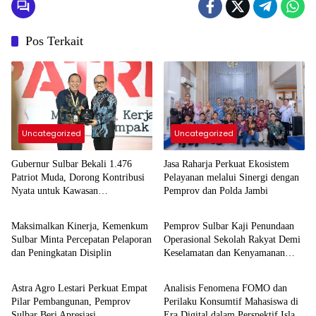
Pos Terkait
Uncategorized
Uncategorized
Gubernur Sulbar Bekali 1.476
Jasa Raharja Perkuat Ekosistem
Patriot Muda, Dorong Kontribusi
Pelayanan melalui Sinergi dengan
Nyata untuk Kawasan
Pemprov dan Polda Jambi
Uncategorized
Uncategorized
Transmigrasi
Maksimalkan Kinerja, Kemenkum
Pemprov Sulbar Kaji Penundaan
Sulbar Minta Percepatan Pelaporan
Operasional Sekolah Rakyat Demi
dan Peningkatan Disiplin
Keselamatan dan Kenyamanan
Uncategorized
Uncategorized
Siswa
Astra Agro Lestari Perkuat Empat
Analisis Fenomena FOMO dan
Pilar Pembangunan, Pemprov
Perilaku Konsumtif Mahasiswa di
Sulbar Beri Apresiasi
Era Digital dalam Perspektif Islam