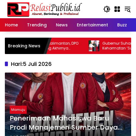
Langsung
ke
konten
Home
Trending
News
Entertainment
Buzz
at Kabur hingga Kalimantan, DPO
Gubernur Suhardi Duka D
Breaking News
eroyokan Tapalang Akhirnya
Kehormatan ‘Sulo Tappi
gi Polisi Serahkan Diri
Hari:
5 Juli 2026
Mamuju
Penerimaan Mahasiswa Baru
Prodi Manajemen Sumber Daya