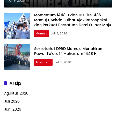
Perairan Universitas
Juli 5, 2026
Muhammadiyah Mamuju Resmi
Dibuka
Momentum 1448 H dan HUT ke-486
Mamuju, Sekda Sulbar Ajak Introspeksi
dan Perkuat Persatuan Demi Sulbar Maju
Mamuju
Juli 5, 2026
Sekretariat DPRD Mamuju Meriahkan
Pawai Ta’aruf 1 Muharram 1448 H
Advertorial
Juli 5, 2026
Arsip
Agustus 2026
Juli 2026
Juni 2026