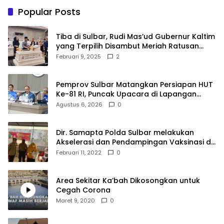
Popular Posts
Tiba di Sulbar, Rudi Mas’ud Gubernur Kaltim
yang Terpilih Disambut Meriah Ratusan
Masyarakat
Februari 9, 2025
2
Pemprov Sulbar Matangkan Persiapan HUT
Ke-81 RI, Puncak Upacara di Lapangan
Ahmad Kirang
Agustus 6, 2026
0
Dir. Samapta Polda Sulbar melakukan
Akselerasi dan Pendampingan Vaksinasi di
SDN 001 Polewali
Februari 11, 2022
0
Area Sekitar Ka’bah Dikosongkan untuk
Cegah Corona
Maret 9, 2020
0