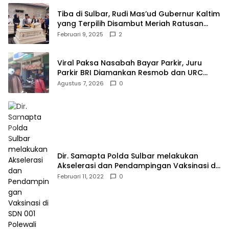
Tiba di Sulbar, Rudi Mas’ud Gubernur Kaltim
yang Terpilih Disambut Meriah Ratusan
Masyarakat
Februari 9, 2025
2
Viral Paksa Nasabah Bayar Parkir, Juru
Parkir BRI Diamankan Resmob dan URC
Polresta Mamuju
Agustus 7, 2026
0
Dir. Samapta Polda Sulbar melakukan
Akselerasi dan Pendampingan Vaksinasi di
SDN 001 Polewali
Februari 11, 2022
0