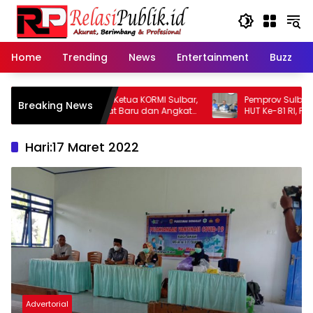
Langsung
ke
konten
Home
Trending
News
Entertainment
Buzz
 Galih Maju Calon Ketua KORMI Sulbar,
Pemprov Sulbar Matang
Breaking News
ap Bawa Semangat Baru dan Angkat
HUT Ke-81 RI, Puncak Up
hraga Tradisional
Lapangan Ahmad Kira
Hari:
17 Maret 2022
Advertorial