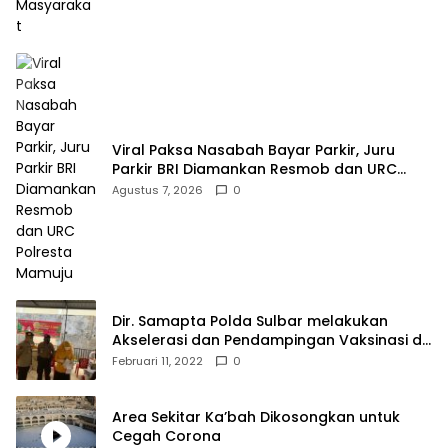
Viral Paksa Nasabah Bayar Parkir, Juru
Parkir BRI Diamankan Resmob dan URC
Polresta Mamuju
Agustus 7, 2026
0
Dir. Samapta Polda Sulbar melakukan
Akselerasi dan Pendampingan Vaksinasi di
SDN 001 Polewali
Februari 11, 2022
0
Area Sekitar Ka’bah Dikosongkan untuk
Cegah Corona