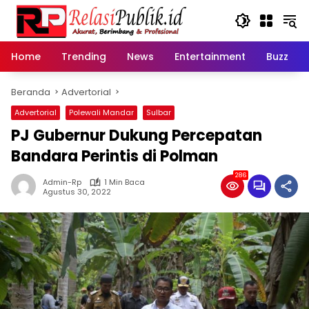
Langsung
ke
konten
Home
Trending
News
Entertainment
Buzz
Beranda
Advertorial
Advertorial
Polewali Mandar
Sulbar
PJ Gubernur Dukung Percepatan
Bandara Perintis di Polman
286
Admin-Rp
1 Min Baca
Agustus 30, 2022