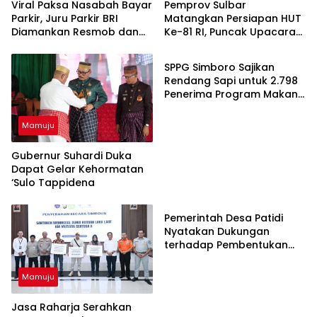
Viral Paksa Nasabah Bayar
Pemprov Sulbar
Parkir, Juru Parkir BRI
Matangkan Persiapan HUT
Diamankan Resmob dan
Ke-81 RI, Puncak Upacara
Mamuju
URC Polresta Mamuju
di Lapangan Ahmad Kirang
SPPG Simboro Sajikan
Rendang Sapi untuk 2.798
Penerima Program Makan
Bergizi Gratis
Mamuju
Gubernur Suhardi Duka
Dapat Gelar Kehormatan
‘Sulo Tappidena
Mamuju
Pemerintah Desa Patidi
Nyatakan Dukungan
terhadap Pembentukan
DOB Kota Mamuju
Mamuju
Jasa Raharja Serahkan