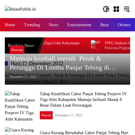
Langsung
ke
konten
Home
Trending
News
Entertainment
Buzz
Otomotif
Gubernur Suhardi Duka Dapat Gelar Kehormatan
SPPG Simboro Sajikan Ren
Breaking News
‘Sulo Tappidena
Penerima Program Makan Be
Mamuju
Mamuju kembali meraih Perak &
Hari:
17 Desember 2022
Perunggu Di Lomba Panjat Tebing di
Kejuaraan Porpov Sulbar IV 2022
Desember 17, 2022
Tahap Kualifikasi Cabor Panjat Tebing Porprov IV
Tiga Atlet Kabupaten Mamuju berhasil Masuk 8
Besar Dalam Lead Perorangan.
Daerah
Desember 17, 2022
Cuaca Kurang Bersahabat Cabor Panjat Tebing Hari