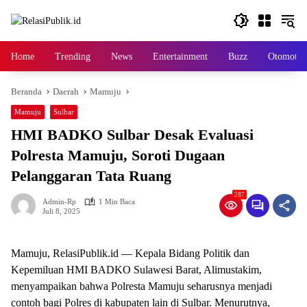
Langsung
ke
konten
Home
Trending
News
Entertainment
Buzz
Otomotif
Beranda
Daerah
Mamuju
Mamuju
Sulbar
HMI BADKO Sulbar Desak Evaluasi
Polresta Mamuju, Soroti Dugaan
Pelanggaran Tata Ruang
287
Admin-Rp
1 Min Baca
Juli 8, 2025
Mamuju, RelasiPublik.id — Kepala Bidang Politik dan
Kepemiluan HMI BADKO Sulawesi Barat, Alimustakim,
menyampaikan bahwa Polresta Mamuju seharusnya menjadi
contoh bagi Polres di kabupaten lain di Sulbar. Menurutnya,