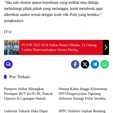
“Jika ada oknum aparat kepolisian yang terlibat atau diduga
melindungi pihak-pihak yang melanggar, kami mendesak agar
diberikan sanksi sesuai dengan kode etik Polri yang berlaku,”
pungkasnya
(Ys)
FLS3N 2025 SLB Sulbar Resmi Dibuka, 15 Cabang
Lomba Dipertandingkan Secara Daring
Pos Terkait
Mamuju
Mamuju
Pemprov Sulbar Matangkan
Sempat Kabur hingga Kalimantan,
Persiapan HUT Ke-81 RI, Puncak
DPO Pengeroyokan Tapalang
Upacara di Lapangan Ahmad
Akhirnya Datangi Polisi Serahkan
Mamuju
Mamuju
Kirang
Diri
Gubernur Suhardi Duka Dapat
SPPG Simboro Sajikan Rendang