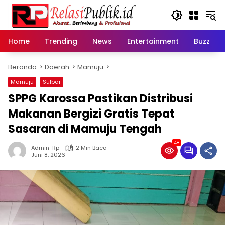
Langsung
ke
konten
Home
Trending
News
Entertainment
Buzz
Beranda
Daerah
Mamuju
Mamuju
Sulbar
SPPG Karossa Pastikan Distribusi
Makanan Bergizi Gratis Tepat
Sasaran di Mamuju Tengah
48
Admin-Rp
2 Min Baca
Juni 8, 2026