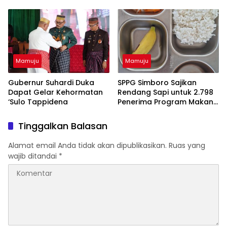
di Lapangan Ahmad Kirang
Akhirnya Datangi Polisi
Serahkan Diri
Mamuju
Mamuju
Gubernur Suhardi Duka
SPPG Simboro Sajikan
Dapat Gelar Kehormatan
Rendang Sapi untuk 2.798
‘Sulo Tappidena
Penerima Program Makan
Bergizi Gratis
Tinggalkan Balasan
Alamat email Anda tidak akan dipublikasikan.
Ruas yang
wajib ditandai
*