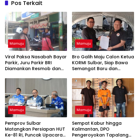
Pos Terkait
Mamuju
Mamuju
Viral Paksa Nasabah Bayar
Bro Galih Maju Calon Ketua
Parkir, Juru Parkir BRI
KORMI Sulbar, Siap Bawa
Diamankan Resmob dan
Semangat Baru dan
URC Polresta Mamuju
Angkat Olahraga
Tradisional
Mamuju
Mamuju
Pemprov Sulbar
Sempat Kabur hingga
Matangkan Persiapan HUT
Kalimantan, DPO
Ke-81 RI, Puncak Upacara
Pengeroyokan Tapalang