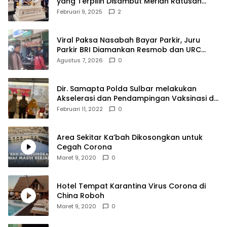
yang Terpilih Disambut Meriah Ratusan
Masyarakat
Februari 9, 2025
2
Viral Paksa Nasabah Bayar Parkir, Juru
Parkir BRI Diamankan Resmob dan URC
Polresta Mamuju
Agustus 7, 2026
0
Dir. Samapta Polda Sulbar melakukan
Akselerasi dan Pendampingan Vaksinasi di
SDN 001 Polewali
Februari 11, 2022
0
Area Sekitar Ka’bah Dikosongkan untuk
Cegah Corona
Maret 9, 2020
0
Hotel Tempat Karantina Virus Corona di
China Roboh
Maret 9, 2020
0