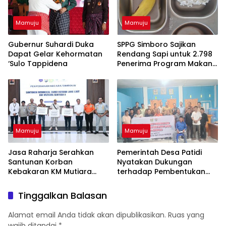
Mamuju
Mamuju
Gubernur Suhardi Duka
SPPG Simboro Sajikan
Dapat Gelar Kehormatan
Rendang Sapi untuk 2.798
‘Sulo Tappidena
Penerima Program Makan
Bergizi Gratis
Mamuju
Mamuju
Jasa Raharja Serahkan
Pemerintah Desa Patidi
Santunan Korban
Nyatakan Dukungan
Kebakaran KM Mutiara
terhadap Pembentukan
Sentosa II, Wujud
DOB Kota Mamuju
Kehadiran Negara
Tinggalkan Balasan
Alamat email Anda tidak akan dipublikasikan.
Ruas yang
wajib ditandai
*