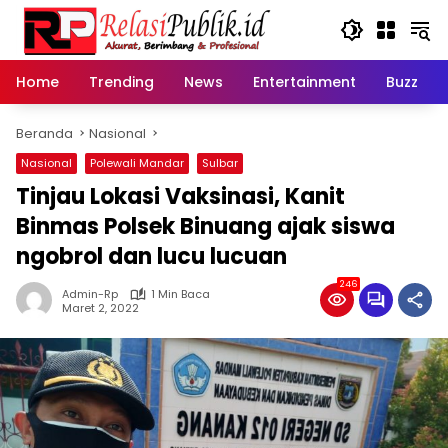
Langsung
ke
konten
Home
Trending
News
Entertainment
Buzz
Beranda
Nasional
Nasional
Polewali Mandar
Sulbar
Tinjau Lokasi Vaksinasi, Kanit
Binmas Polsek Binuang ajak siswa
ngobrol dan lucu lucuan
246
Admin-Rp
1 Min Baca
Maret 2, 2022