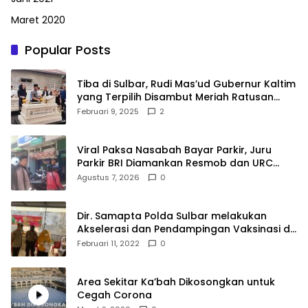
Maret 2020
Popular Posts
Tiba di Sulbar, Rudi Mas’ud Gubernur Kaltim
yang Terpilih Disambut Meriah Ratusan
Masyarakat
Februari 9, 2025
2
Viral Paksa Nasabah Bayar Parkir, Juru
Parkir BRI Diamankan Resmob dan URC
Polresta Mamuju
Agustus 7, 2026
0
Dir. Samapta Polda Sulbar melakukan
Akselerasi dan Pendampingan Vaksinasi di
SDN 001 Polewali
Februari 11, 2022
0
Area Sekitar Ka’bah Dikosongkan untuk
Cegah Corona