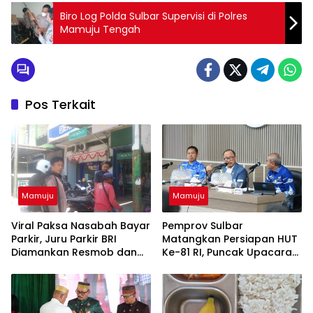
Biro Log Polda Sulbar Supervisi di Polres
Mamuju Tengah
Pos Terkait
Mamuju
Mamuju
Viral Paksa Nasabah Bayar
Pemprov Sulbar
Parkir, Juru Parkir BRI
Matangkan Persiapan HUT
Diamankan Resmob dan
Ke-81 RI, Puncak Upacara
URC Polresta Mamuju
di Lapangan Ahmad Kirang