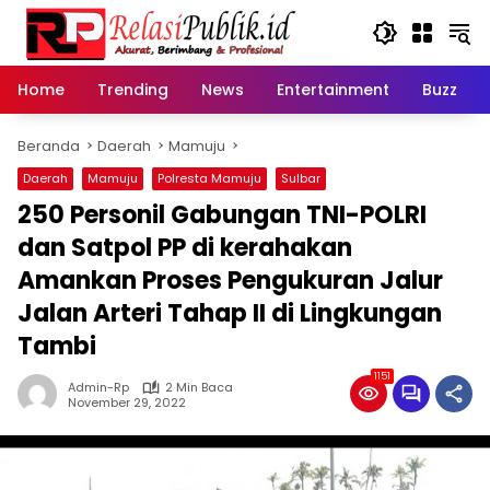
Langsung
ke
konten
Home
Trending
News
Entertainment
Buzz
Beranda
Daerah
Mamuju
Daerah
Mamuju
Polresta Mamuju
Sulbar
250 Personil Gabungan TNI-POLRI
dan Satpol PP di kerahakan
Amankan Proses Pengukuran Jalur
Jalan Arteri Tahap II di Lingkungan
Tambi
1151
Admin-Rp
2 Min Baca
November 29, 2022