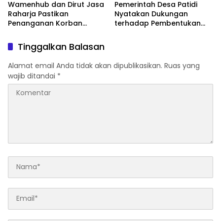
Wamenhub dan Dirut Jasa
Pemerintah Desa Patidi
Raharja Pastikan
Nyatakan Dukungan
Penanganan Korban
terhadap Pembentukan
Kebakaran KM Mutiara
DOB Kota Mamuju
Sentosa II Berjalan Optimal
Tinggalkan Balasan
Alamat email Anda tidak akan dipublikasikan.
Ruas yang
wajib ditandai
*