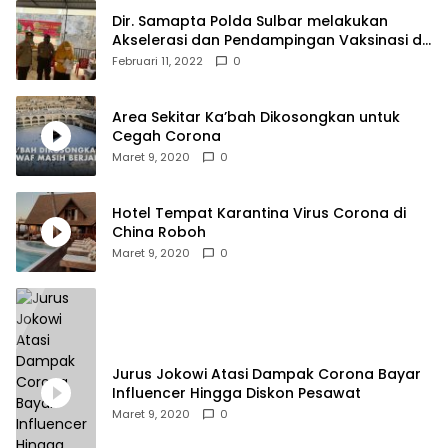
Dir. Samapta Polda Sulbar melakukan
Akselerasi dan Pendampingan Vaksinasi di
SDN 001 Polewali
Februari 11, 2022
0
Area Sekitar Ka’bah Dikosongkan untuk
Cegah Corona
Maret 9, 2020
0
Hotel Tempat Karantina Virus Corona di
China Roboh
Maret 9, 2020
0
Jurus Jokowi Atasi Dampak Corona Bayar
Influencer Hingga Diskon Pesawat
Maret 9, 2020
0