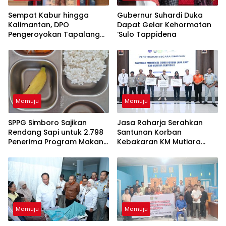
Sempat Kabur hingga
Gubernur Suhardi Duka
Kalimantan, DPO
Dapat Gelar Kehormatan
Pengeroyokan Tapalang
‘Sulo Tappidena
Akhirnya Datangi Polisi
Serahkan Diri
Mamuju
Mamuju
SPPG Simboro Sajikan
Jasa Raharja Serahkan
Rendang Sapi untuk 2.798
Santunan Korban
Penerima Program Makan
Kebakaran KM Mutiara
Bergizi Gratis
Sentosa II, Wujud
Kehadiran Negara
Mamuju
Mamuju