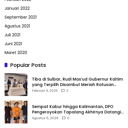
Januari 2022
September 2021
Agustus 2021
Juli 2021
Juni 2021
Maret 2020
Popular Posts
Tiba di Sulbar, Rudi Mas’ud Gubernur Kaltim
yang Terpilih Disambut Meriah Ratusan
Masyarakat
Februari 9, 2025
2
Sempat Kabur hingga Kalimantan, DPO
Pengeroyokan Tapalang Akhirnya Datangi
Polisi Serahkan Diri
Agustus 6, 2026
0