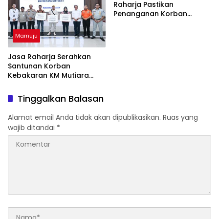
Raharja Pastikan
Penanganan Korban
Kebakaran KM Mutiara
Sentosa II Berjalan Optimal
Mamuju
Jasa Raharja Serahkan
Santunan Korban
Kebakaran KM Mutiara
Sentosa II, Wujud
Kehadiran Negara
Tinggalkan Balasan
Alamat email Anda tidak akan dipublikasikan.
Ruas yang
wajib ditandai
*