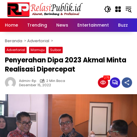
Langsung
ke
konten
Home
Trending
News
Entertainment
Buzz
Beranda
Advertorial
Advertorial
Mamuju
Sulbar
Penyerahan Dipa 2023 Akmal Minta
Realisasi Dipercepat
275
Admin-Rp
2 Min Baca
Desember 15, 2022