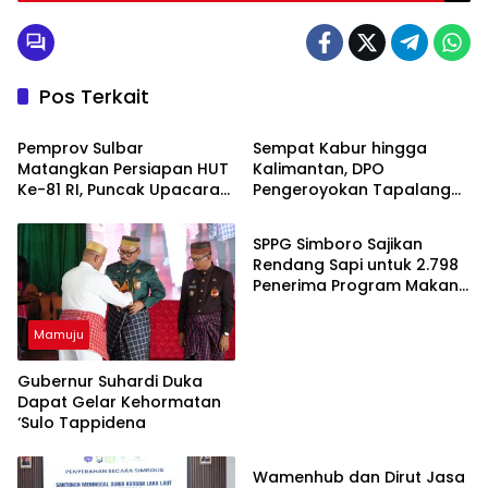
Pos Terkait
Mamuju
Mamuju
Pemprov Sulbar
Sempat Kabur hingga
Matangkan Persiapan HUT
Kalimantan, DPO
Ke-81 RI, Puncak Upacara
Pengeroyokan Tapalang
Mamuju
di Lapangan Ahmad Kirang
Akhirnya Datangi Polisi
Serahkan Diri
SPPG Simboro Sajikan
Rendang Sapi untuk 2.798
Penerima Program Makan
Bergizi Gratis
Mamuju
Gubernur Suhardi Duka
Dapat Gelar Kehormatan
‘Sulo Tappidena
Mamuju
Wamenhub dan Dirut Jasa