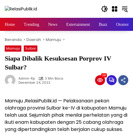
Langsung
ke
konten
Home
Trending
News
Entertainment
Buzz
Otomotif
Beranda
Daerah
Mamuju
Mamuju
Sulbar
Siapa Dibalik Kesuksesan Porprov IV
Sulbar?
281
Admin-Rp
3 Min Baca
Desember 24, 2022
Mamuju ,RelasiPublik.id — Pelaksanaan pekan
olahraga provinsi Sulbar ke-IV di kabupaten Mamuju
telah usai. Sejumlah pihak menilai perhelatan yang di
ikuti enam kabupaten dengan 25 cabang olahraga
yang dipertandingkan telah berjalan cukup sukses.