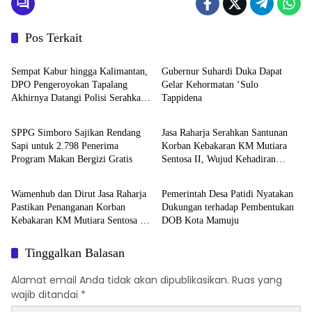
Pos Terkait
Mamuju
Mamuju
Sempat Kabur hingga Kalimantan,
Gubernur Suhardi Duka Dapat
DPO Pengeroyokan Tapalang
Gelar Kehormatan ‘Sulo
Akhirnya Datangi Polisi Serahkan
Tappidena
Mamuju
Mamuju
Diri
SPPG Simboro Sajikan Rendang
Jasa Raharja Serahkan Santunan
Sapi untuk 2.798 Penerima
Korban Kebakaran KM Mutiara
Program Makan Bergizi Gratis
Sentosa II, Wujud Kehadiran
Mamuju
Mamuju
Negara
Wamenhub dan Dirut Jasa Raharja
Pemerintah Desa Patidi Nyatakan
Pastikan Penanganan Korban
Dukungan terhadap Pembentukan
Kebakaran KM Mutiara Sentosa II
DOB Kota Mamuju
Berjalan Optimal
Tinggalkan Balasan
Alamat email Anda tidak akan dipublikasikan.
Ruas yang
wajib ditandai
*