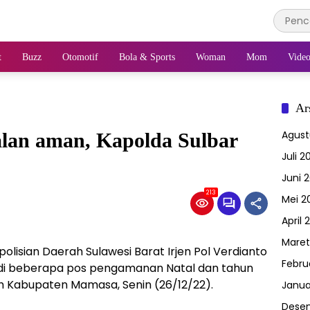
t
Buzz
Otomotif
Bola & Sports
Woman
Mom
Vide
Ar
Agust
alan aman, Kapolda Sulbar
Juli 2
Juni 
213
Mei 2
April 
Maret
olisian Daerah Sulawesi Barat Irjen Pol Verdianto
Febru
 di beberapa pos pengamanan Natal dan tahun
h Kabupaten Mamasa, Senin (26/12/22).
Janua
Dese