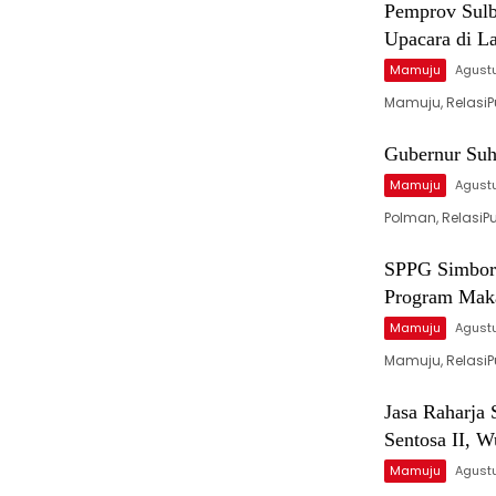
Pemprov Sulb
Upacara di L
Mamuju
Agust
Mamuju, RelasiPu
Gubernur Suh
Mamuju
Agust
Polman, RelasiPu
SPPG Simboro
Program Maka
Mamuju
Agustu
Mamuju, RelasiP
Jasa Raharja
Sentosa II, 
Mamuju
Agustu