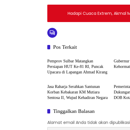
Hadapi Cuaca Extrem, Akmal M
Pos Terkait
Mamuju
Mamuj
Pemprov Sulbar Matangkan
Gubernur
Persiapan HUT Ke-81 RI, Puncak
Kehormat
Upacara di Lapangan Ahmad Kirang
Mamuju
Mamuj
Jasa Raharja Serahkan Santunan
Pemerinta
Korban Kebakaran KM Mutiara
Dukungan
Sentosa II, Wujud Kehadiran Negara
DOB Kot
Tinggalkan Balasan
Alamat email Anda tidak akan dipublikasi