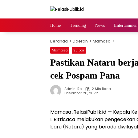
Langsung
ke
konten
Home
Trending
News
Entertainmen
Beranda
Daerah
Mamasa
Mamasa
Sulbar
Pastikan Nataru berj
cek Pospam Pana
Admin-Rp
2 Min Baca
Desember 26, 2022
Mamasa ,RelasiPublik.id — Kepala Kep
I. Bitticaca melakukan pengecekan
baru (Nataru) yang berada diwilaya