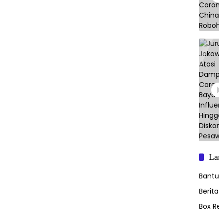
La
Bant
Berit
Box R