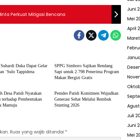
Juni 
inta Perkuat Mitigasi Bencana
Mei 2
April 
Maret
Febru
u
Mamuju
Janua
 Suhardi Duka Dapat Gelar
SPPG Simboro Sajikan Rendang
Dese
an ‘Sulo Tappidena
Sapi untuk 2.798 Penerima Program
Nove
Makan Bergizi Gratis
u
Advertorial
Oktob
h Desa Patidi Nyatakan
Pemdes Patidi Komitmen Wujudkan
Sept
 terhadap Pembentukan
Generasi Sehat Melalui Rembuk
a Mamuju
Stunting 2026
Agust
Juli 2
Juni 
kan.
Ruas yang wajib ditandai
*
Mei 2