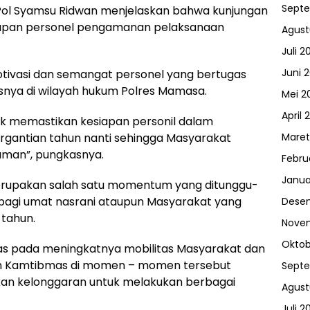
Sept
Pol Syamsu Ridwan menjelaskan bahwa kunjungan
iapan personel pengamanan pelaksanaan
Agust
Juli 2
Juni 
otivasi dan semangat personel yang bertugas
snya di wilayah hukum Polres Mamasa.
Mei 2
April 
uk memastikan kesiapan personil dalam
gantian tahun nanti sehingga Masyarakat
Maret
man”, pungkasnya.
Febru
Janua
 merupakan salah satu momentum yang ditunggu-
bagi umat nasrani ataupun Masyarakat yang
Dese
tahun.
Nove
Oktob
as pada meningkatnya mobilitas Masyarakat dan
n Kamtibmas di momen – momen tersebut
Sept
kan kelonggaran untuk melakukan berbagai
Agust
Juli 2