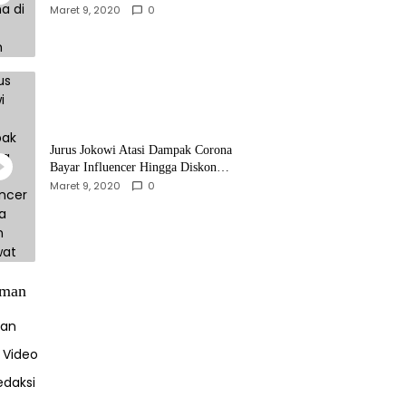
Maret 9, 2020
0
Jurus Jokowi Atasi Dampak Corona
Bayar Influencer Hingga Diskon
Pesawat
Maret 9, 2020
0
man
uan
a Video
edaksi