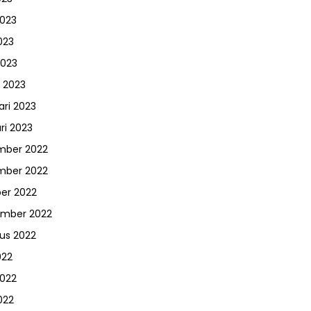
2023
023
2023
 2023
ari 2023
ri 2023
mber 2022
mber 2022
er 2022
ember 2022
us 2022
022
2022
022