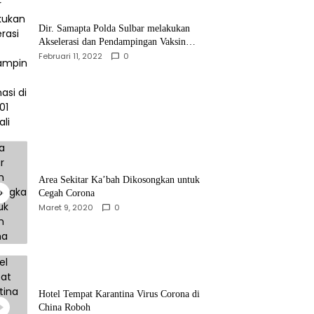
Dir. Samapta Polda Sulbar melakukan
Akselerasi dan Pendampingan Vaksinasi
di SDN 001 Polewali
Februari 11, 2022
0
Area Sekitar Ka’bah Dikosongkan untuk
Cegah Corona
Maret 9, 2020
0
Hotel Tempat Karantina Virus Corona di
China Roboh