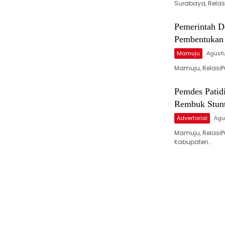
Surabaya, Relas
Pemerintah D
Pembentukan
Mamuju
Agustu
Mamuju, RelasiP
Pemdes Patid
Rembuk Stunt
Advertorial
Agu
Mamuju, RelasiP
Kabupaten…