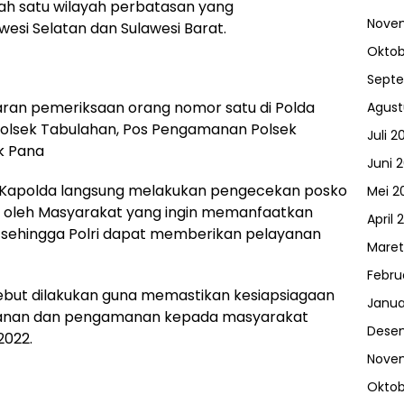
h satu wilayah perbatasan yang
Nove
esi Selatan dan Sulawesi Barat.
Oktob
Sept
ran pemeriksaan orang nomor satu di Polda
Agust
Polsek Tabulahan, Pos Pengamanan Polsek
Juli 2
k Pana
Juni 
, Kapolda langsung melakukan pengecekan posko
Mei 2
an oleh Masyarakat yang ingin memanfaatkan
April 
, sehingga Polri dapat memberikan pelayanan
Maret
Febru
ut dilakukan guna memastikan kesiapsiagaan
Janua
yanan dan pengamanan kepada masyarakat
Dese
2022.
Nove
Oktob