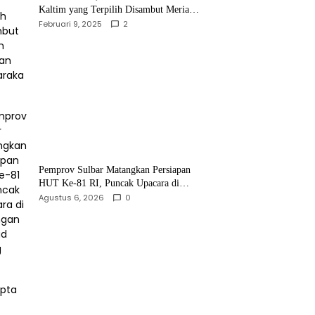
Kaltim yang Terpilih Disambut Meriah
Ratusan Masyarakat
Februari 9, 2025
2
Pemprov Sulbar Matangkan Persiapan
HUT Ke-81 RI, Puncak Upacara di
Lapangan Ahmad Kirang
Agustus 6, 2026
0