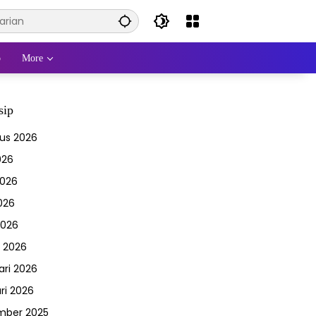
o
More
sip
us 2026
026
2026
026
2026
 2026
ari 2026
ri 2026
mber 2025