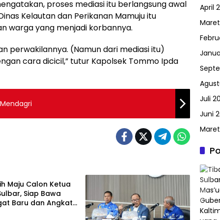
gatakan, proses mediasi itu berlangsung awal
April 
inas Kelautan dan Perikanan Mamuju itu
Maret
an warga yang menjadi korbannya.
Febru
an perwakilannya. (Namun dari mediasi itu)
Janua
ngan cara dicicil,” tutur Kapolsek Tommo Ipda
Septe
Agust
Juli 2
 Mendagri
Juni 2
Maret
Po
u
ih Maju Calon Ketua
ulbar, Siap Bawa
at Baru dan Angkat
a Tradisional