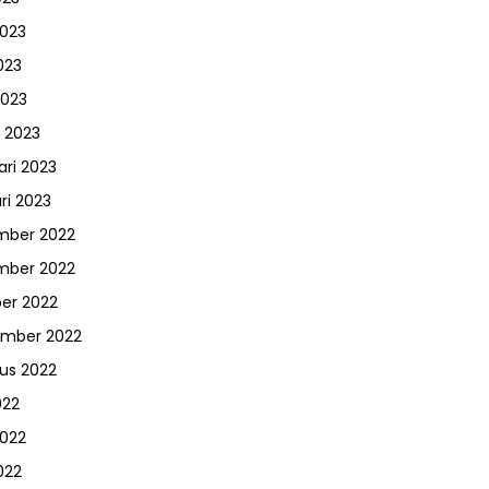
2023
023
2023
 2023
ari 2023
ri 2023
mber 2022
mber 2022
er 2022
ember 2022
us 2022
022
2022
022