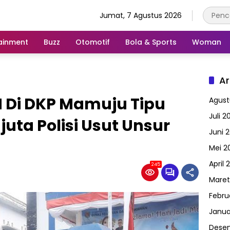
Jumat, 7 Agustus 2026
ainment
Buzz
Otomotif
Bola & Sports
Woman
Ar
 Di DKP Mamuju Tipu
Agust
Juli 2
juta Polisi Usut Unsur
Juni 
Mei 2
April 
245
Maret
Febru
Janua
Dese