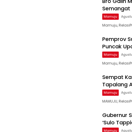
Bro Galih 
Semangat B
Mamuju
Agustu
Mamuju, RelasiP
Pemprov Su
Puncak Up
Mamuju
Agust
Mamuju, RelasiPu
Sempat Ka
Tapalang Ak
Mamuju
Agust
MAMUJU, RelasiP
Gubernur S
‘Sulo Tapp
Mamuju
Agust