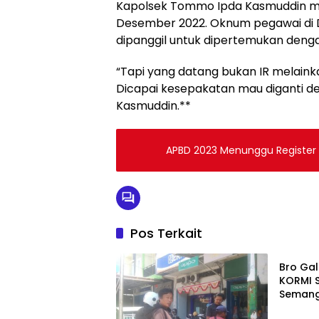
Kapolsek Tommo Ipda Kasmuddin men
Desember 2022. Oknum pegawai di D
dipanggil untuk dipertemukan deng
“Tapi yang datang bukan IR melaink
Dicapai kesepakatan mau diganti de
Kasmuddin.**
APBD 2023 Menunggu Register
Pos Terkait
Mamuj
Bro Gal
KORMI S
Semang
Olahrag