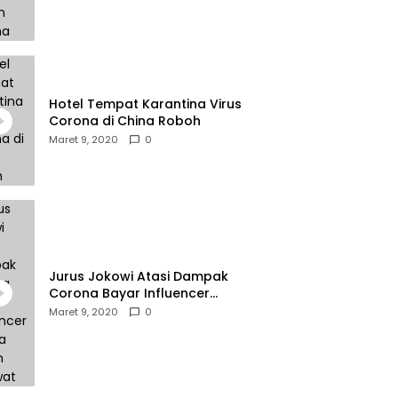
Hotel Tempat Karantina Virus
Corona di China Roboh
Maret 9, 2020
0
Jurus Jokowi Atasi Dampak
Corona Bayar Influencer
Hingga Diskon Pesawat
Maret 9, 2020
0