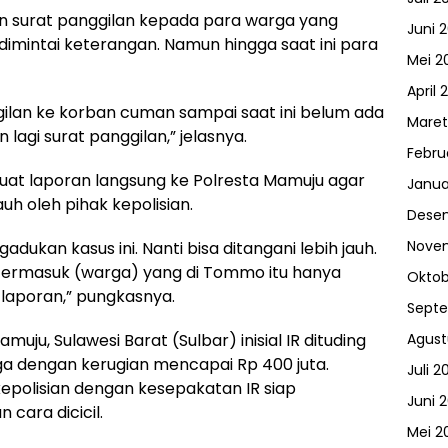
n surat panggilan kepada para warga yang
Juni 
dimintai keterangan. Namun hingga saat ini para
Mei 2
April 
ilan ke korban cuman sampai saat ini belum ada
Maret
lagi surat panggilan,” jelasnya.
Febru
at laporan langsung ke Polresta Mamuju agar
Janua
auh oleh pihak kepolisian.
Dese
Nove
dukan kasus ini. Nanti bisa ditangani lebih jauh.
 termasuk (warga) yang di Tommo itu hanya
Oktob
laporan,” pungkasnya.
Sept
Agust
, Sulawesi Barat (Sulbar) inisial IR dituding
a dengan kerugian mencapai Rp 400 juta.
Juli 2
kepolisian dengan kesepakatan IR siap
Juni 
cara dicicil.
Mei 2