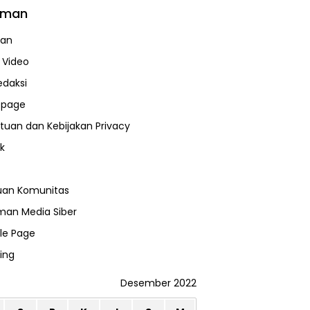
aman
uan
a Video
edaksi
page
tuan dan Kebijakan Privacy
k
uan Komunitas
an Media Siber
le Page
ing
Desember 2022