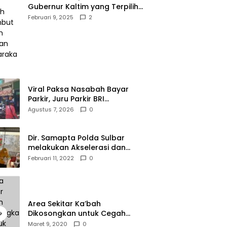
Gubernur Kaltim yang Terpilih
Disambut Meriah Ratusan
Februari 9, 2025
2
Masyarakat
Viral Paksa Nasabah Bayar
Parkir, Juru Parkir BRI
Diamankan Resmob dan URC
Agustus 7, 2026
0
Polresta Mamuju
Dir. Samapta Polda Sulbar
melakukan Akselerasi dan
Pendampingan Vaksinasi di
Februari 11, 2022
0
SDN 001 Polewali
Area Sekitar Ka’bah
Dikosongkan untuk Cegah
Corona
Maret 9, 2020
0