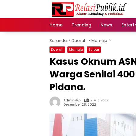
Langsung
ke
konten
Home
Trending
News
Entert
Beranda
Daerah
Mamuju
Daerah
Mamuju
Sulbar
Kasus Oknum ASN
Warga Senilai 400 
Pidana.
Admin-Rp
2 Min Baca
Desember 28, 2022