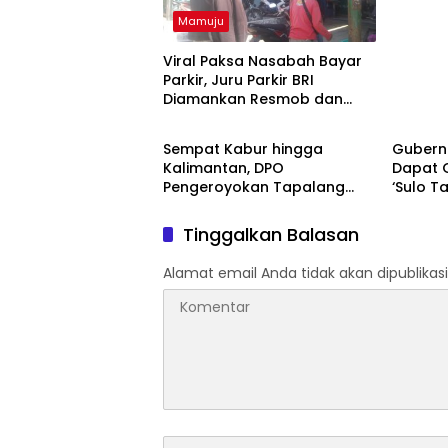
Mamuju
Viral Paksa Nasabah Bayar
Parkir, Juru Parkir BRI
Diamankan Resmob dan
Mamuju
Mamuj
URC Polresta Mamuju
Sempat Kabur hingga
Gubern
Kalimantan, DPO
Dapat 
Pengeroyokan Tapalang
‘Sulo T
Akhirnya Datangi Polisi
Serahkan Diri
Tinggalkan Balasan
Alamat email Anda tidak akan dipublikasi