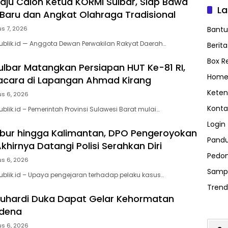
Maju Calon Ketua KORMI Sulbar, Siap Bawa
L
aru dan Angkat Olahraga Tradisional
s 7, 2026
Bant
ublik.id — Anggota Dewan Perwakilan Rakyat Daerah…
Berit
Box R
lbar Matangkan Persiapan HUT Ke-81 RI,
Home
acara di Lapangan Ahmad Kirang
Keten
us 6, 2026
Konta
blik.id – Pemerintah Provinsi Sulawesi Barat mulai…
Login
bur hingga Kalimantan, DPO Pengeroyokan
Pand
hirnya Datangi Polisi Serahkan Diri
Pedom
us 6, 2026
Samp
ublik.id – Upaya pengejaran terhadap pelaku kasus…
Trend
uhardi Duka Dapat Gelar Kehormatan
idena
us 6, 2026