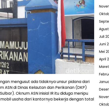
Nove
Oktob
Sept
Agust
Juli 2
Juni 
Mei 2
April 
Maret
Febru
 tangan mengusut ada tidaknya unsur pidana dari
Janua
m ASN di Dinas Kelautan dan Perikanan (DKP)
Dese
ulbar). Oknum ASN inisial IR itu diduga menipu
Nove
mobil usaha dari kantornya bekerja dengan total
Oktob