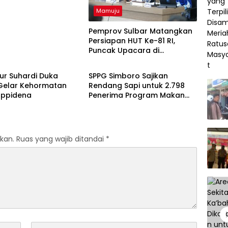
Mamuju
Pemprov Sulbar Matangkan
Persiapan HUT Ke-81 RI,
Puncak Upacara di
u
Mamuju
Lapangan Ahmad Kirang
ur Suhardi Duka
SPPG Simboro Sajikan
Gelar Kehormatan
Rendang Sapi untuk 2.798
appidena
Penerima Program Makan
Bergizi Gratis
kan.
Ruas yang wajib ditandai
*