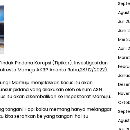
Sept
Agust
Juli 2
Juni 
Mei 2
April 
Maret
Tindak Pindana Korupsi (Tipikor). Investigasi dan
Febru
apolresta Mamuju AKBP Arianto Rabu,28/12/2022).
Janua
Pungli Mamuju menjelaskan kasus itu akan
Dese
a unsur pidana yang dilakukan oleh oknum ASN
Nove
asus itu akan dikembalikan ke Inspektorat Mamuju.
Oktob
yang tangani. Tapi kalau memang hanya melanggar
Sept
 kita serahkan ke yang tangani hal itu
Agust
Juli 2