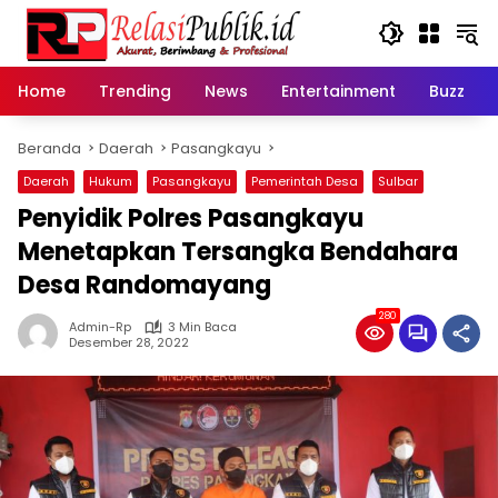
Langsung
ke
konten
Home
Trending
News
Entertainment
Buzz
Beranda
Daerah
Pasangkayu
Daerah
Hukum
Pasangkayu
Pemerintah Desa
Sulbar
Penyidik Polres Pasangkayu
Menetapkan Tersangka Bendahara
Desa Randomayang
280
Admin-Rp
3 Min Baca
Desember 28, 2022