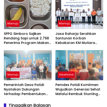
Mamuju
Mamuju
SPPG Simboro Sajikan
Jasa Raharja Serahkan
Rendang Sapi untuk 2.798
Santunan Korban
Penerima Program Makan
Kebakaran KM Mutiara
Bergizi Gratis
Sentosa II, Wujud
Kehadiran Negara
Mamuju
Advertorial
Pemerintah Desa Patidi
Pemdes Patidi Komitmen
Nyatakan Dukungan
Wujudkan Generasi Sehat
terhadap Pembentukan
Melalui Rembuk Stunting
DOB Kota Mamuju
2026
Tinggalkan Balasan