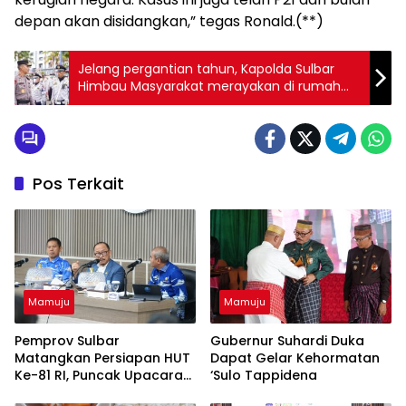
depan akan disidangkan,” tegas Ronald.(**)
Jelang pergantian tahun, Kapolda Sulbar
Himbau Masyarakat merayakan di rumah
bersama keluarga
Pos Terkait
Mamuju
Mamuju
Pemprov Sulbar
Gubernur Suhardi Duka
Matangkan Persiapan HUT
Dapat Gelar Kehormatan
Ke-81 RI, Puncak Upacara
‘Sulo Tappidena
di Lapangan Ahmad Kirang