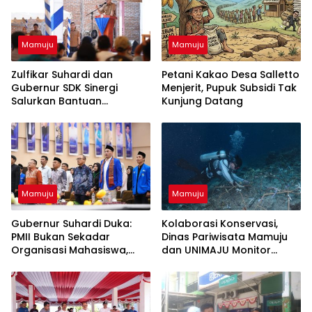
Mamuju
Mamuju
Zulfikar Suhardi dan
Petani Kakao Desa Salletto
Gubernur SDK Sinergi
Menjerit, Pupuk Subsidi Tak
Salurkan Bantuan
Kunjung Datang
Pertanian di Malimbo 2026
Mamuju
Mamuju
Gubernur Suhardi Duka:
Kolaborasi Konservasi,
PMII Bukan Sekadar
Dinas Pariwisata Mamuju
Organisasi Mahasiswa,
dan UNIMAJU Monitor
Tapi Fungsi Kontrol Sosial
Karang Karampuang
dan Pengawal Kebijakan