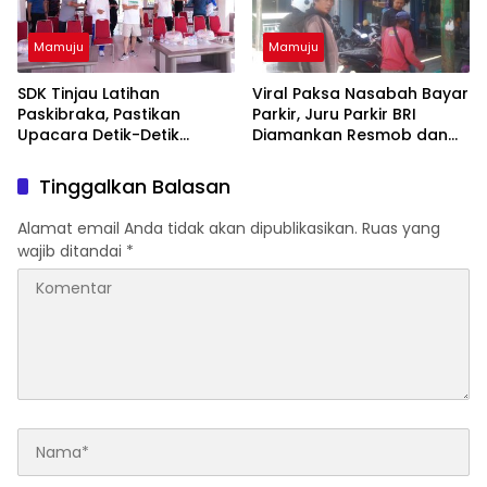
Mamuju
Mamuju
SDK Tinjau Latihan
Viral Paksa Nasabah Bayar
Paskibraka, Pastikan
Parkir, Juru Parkir BRI
Upacara Detik-Detik
Diamankan Resmob dan
Proklamasi Berjalan
URC Polresta Mamuju
Khidmat
Tinggalkan Balasan
Alamat email Anda tidak akan dipublikasikan.
Ruas yang
wajib ditandai
*