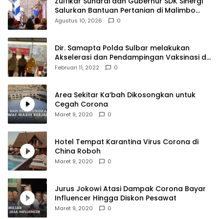
Zulfikar Suhardi dan Gubernur SDK Sinergi
Salurkan Bantuan Pertanian di Malimbo
2026
Agustus 10, 2026
0
Dir. Samapta Polda Sulbar melakukan
Akselerasi dan Pendampingan Vaksinasi di
SDN 001 Polewali
Februari 11, 2022
0
Area Sekitar Ka’bah Dikosongkan untuk
Cegah Corona
Maret 9, 2020
0
Hotel Tempat Karantina Virus Corona di
China Roboh
Maret 9, 2020
0
Jurus Jokowi Atasi Dampak Corona Bayar
Influencer Hingga Diskon Pesawat
Maret 9, 2020
0