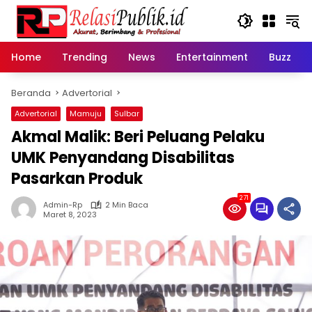
Langsung
ke
konten
Home
Trending
News
Entertainment
Buzz
Beranda
Advertorial
Advertorial
Mamuju
Sulbar
Akmal Malik: Beri Peluang Pelaku
UMK Penyandang Disabilitas
Pasarkan Produk
271
Admin-Rp
2 Min Baca
Maret 8, 2023