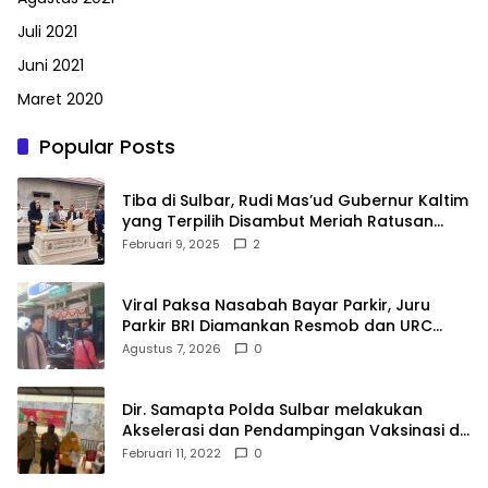
Juli 2021
Juni 2021
Maret 2020
Popular Posts
Tiba di Sulbar, Rudi Mas’ud Gubernur Kaltim
yang Terpilih Disambut Meriah Ratusan
Masyarakat
Februari 9, 2025
2
Viral Paksa Nasabah Bayar Parkir, Juru
Parkir BRI Diamankan Resmob dan URC
Polresta Mamuju
Agustus 7, 2026
0
Dir. Samapta Polda Sulbar melakukan
Akselerasi dan Pendampingan Vaksinasi di
SDN 001 Polewali
Februari 11, 2022
0