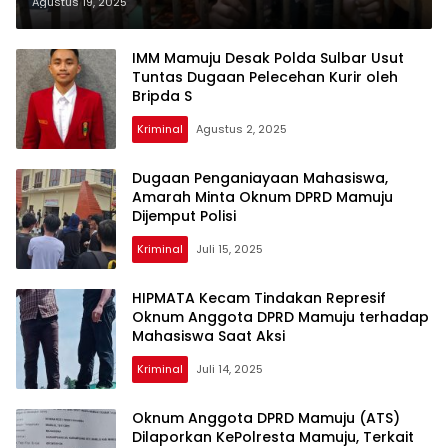
Suporter di Galung Tapalang
Agustus 19, 2025
IMM Mamuju Desak Polda Sulbar Usut
Tuntas Dugaan Pelecehan Kurir oleh
Bripda S
Kriminal
Agustus 2, 2025
Dugaan Penganiayaan Mahasiswa,
Amarah Minta Oknum DPRD Mamuju
Dijemput Polisi
Kriminal
Juli 15, 2025
HIPMATA Kecam Tindakan Represif
Oknum Anggota DPRD Mamuju terhadap
Mahasiswa Saat Aksi
Kriminal
Juli 14, 2025
Oknum Anggota DPRD Mamuju (ATS)
Dilaporkan KePolresta Mamuju, Terkait